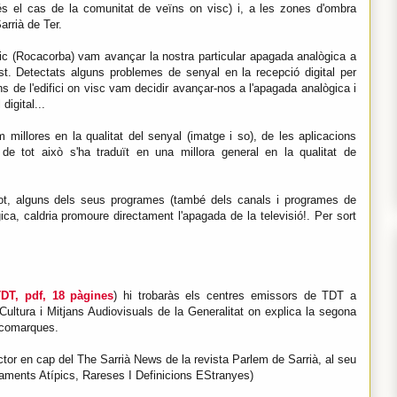
és el cas de la comunitat de veïns on visc) i, a les zones d'ombra
arrià de Ter.
ic (Rocacorba) vam avançar la nostra particular apagada analògica a
ist. Detectats alguns problemes de senyal en la recepció digital per
ns de l'edifici on visc vam decidir avançar-nos a l'apagada analògica i
igital...
llores en la qualitat del senyal (imatge i so), de les aplicacions
 de tot això s'ha traduït en una millora general en la qualitat de
etot, alguns dels seus programes (també dels canals i programes de
a, caldria promoure directament l'apagada de la televisió!. Per sort
DT, pdf, 18 pàgines
) hi trobaràs els centres emissors de TDT a
ltura i Mitjans Audiovisuals de la Generalitat on explica la segona
 comarques.
or en cap del The Sarrià News de la revista Parlem de Sarrià, al seu
ments Atípics, Rareses I Definicions EStranyes)