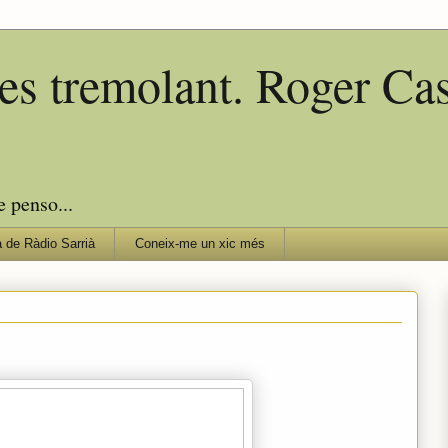
edes tremolant. Roger C
e penso...
 de Ràdio Sarrià
Coneix-me un xic més
!