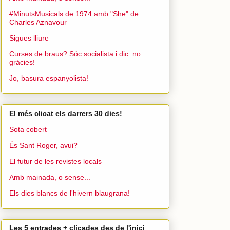
#MinutsMusicals de 1974 amb "She" de
Charles Aznavour
Sigues lliure
Curses de braus? Sóc socialista i dic: no
gràcies!
Jo, basura espanyolista!
El més clicat els darrers 30 dies!
Sota cobert
És Sant Roger, avui?
El futur de les revistes locals
Amb mainada, o sense...
Els dies blancs de l'hivern blaugrana!
Les 5 entrades + clicades des de l'inici