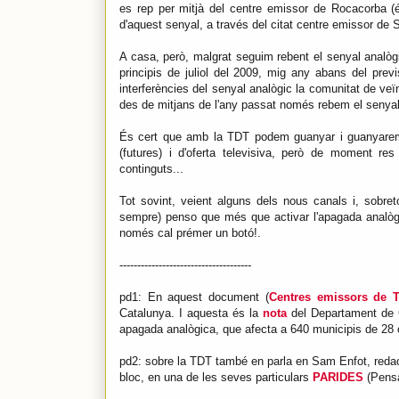
es rep per mitjà del centre emissor de Rocacorba (
d'aquest senyal, a través del citat centre emissor de S
A casa, però, malgrat seguim rebent el senyal analòg
principis de juliol del 2009, mig any abans del prev
interferències del senyal analògic la comunitat de veï
des de mitjans de l'any passat només rebem el senyal d
És cert que amb la TDT podem guanyar i guanyarem mi
(futures) i d'oferta televisiva, però de moment res
continguts...
Tot sovint, veient alguns dels nous canals i, sobr
sempre) penso que més que activar l'apagada analògic
només cal prémer un botó!.
-------------------------------------
pd1: En aquest document (
Centres emissors de T
Catalunya. I aquesta és la
nota
del Departament de Cu
apagada analògica, que afecta a 640 municipis de 28
pd2: sobre la TDT també en parla en Sam Enfot, redact
bloc, en una de les seves particulars
PARIDES
(Pensa