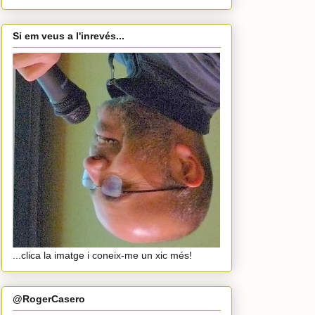
Si em veus a l'inrevés...
...clica la imatge i coneix-me un xic més!
@RogerCasero