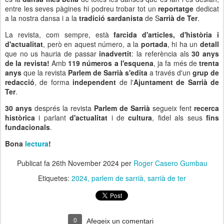
entre les seves pàgines hi podreu trobar tot un
reportatge
dedicat
a la nostra dansa i a la
tradició sardanista
de S
arrià de Ter
.
La revista, com sempre, està
farcida d'articles, d'història i
d'actualitat
, però en aquest número, a la
portada
, hi ha un
detall
que no us hauria de passar
inadvertit
: la referència als
30 anys
de la revista!
Amb
119 números a l'esquena
, ja fa més de
trenta
anys
que la revista
Parlem de Sarrià s'edita
a través d'un
grup de
redacció
, de forma
independent
de l'
Ajuntament de Sarrià de
Ter
.
30 anys
després la revista
Parlem de Sarrià
segueix fent
recerca
històrica
i parlant
d'actualitat
i de
cultura
, fidel als seus
fins
fundacionals
.
Bona
lectura
!
Publicat fa
26th November 2024
per
Roger Casero Gumbau
Etiquetes:
2024
parlem de sarrià
sarrià de ter
0
Afegeix un comentari