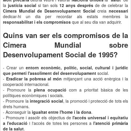
la
justícia social
si tan sols
12 anys després
de de celebrar la
Cimera Mundial de Desenvolupament Social
creia
necessari
dedicar-hi un dia per recordar als estats membres la
responsabilitat i els compromisos
que al seu dia van adquirir.
Quins van ser els compromisos de la
Cimera Mundial sobre
Desenvolupament Social de 1995?
- Crear un
entorn econòmic, polític, social, cultural i jurídic
que permeti l'assoliment del desenvolupament
social.
-
Eradicar la pobresa al món
mitjançant una acció enèrgica i la
cooperació internacional.
- Promoure la
plena ocupació
com a prioritat bàsica de les
polítiques econòmiques i socials.
- Promoure la
integració social
, la promoció i protecció de tots els
drets humans.
- Aconseguir la
igualtat entre l'home i la dona
.
- Promoure i assolir els objectius de
l'accés universal i equitatiu
a l'educació
i l'accés de totes les persones a
l'atenció primària
de la salut
.