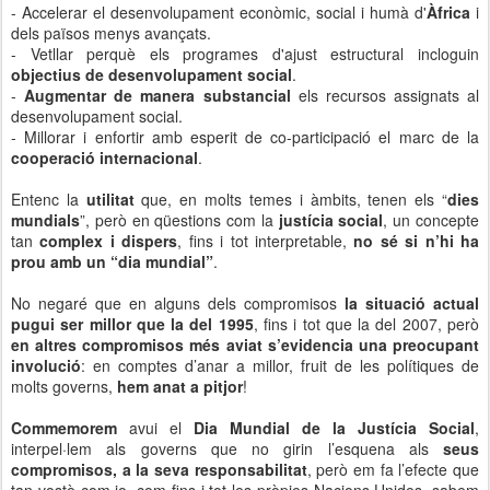
- Accelerar el desenvolupament econòmic, social i humà d'
Àfrica
i
dels països menys avançats.
- Vetllar perquè els programes d'ajust estructural incloguin
objectius de desenvolupament social
.
-
Augmentar de manera substancial
els recursos assignats al
desenvolupament social.
- Millorar i enfortir amb esperit de co-participació el marc de la
cooperació internacional
.
Entenc la
utilitat
que, en molts temes i àmbits, tenen els “
dies
mundials
”, però en qüestions com la
justícia social
, un concepte
tan
complex i dispers
, fins i tot interpretable,
no sé si n’hi ha
prou amb un “dia mundial”
.
No negaré que en alguns dels compromisos
la situació actual
pugui ser millor que la del 1995
, fins i tot que la del 2007, però
en altres compromisos més aviat s’evidencia una preocupant
involució
: en comptes d’anar a millor, fruit de les polítiques de
molts governs,
hem anat a pitjor
!
Commemorem
avui el
Dia Mundial de la Justícia Social
,
interpel·lem als governs que no girin l’esquena als
seus
compromisos, a la seva responsabilitat
, però em fa l’efecte que
tan vostè com jo, com fins i tot les pròpies Nacions Unides, sabem