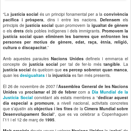
“La
justícia social
és un principi fonamental per a la
convivència
pacífica i pròspera
, dins i entre les nacions.
Defensem
els
principis de
justícia social
quan promovem la
igualtat de gènere
o els
drets
dels pobles indígenes i dels immigrants.
Promovem la
justícia social quan eliminem les barreres que enfronten les
persones per motius de gènere, edat, raça, ètnia, religió,
cultura o discapacitat
.”
Amb aquestes paraules
Nacions Unides
defineix i emmarca el
concepte de
justícia social
per tal de fer-lo més
tangible
. La
justícia social
és quelcom que
es percep sobretot quan manca
,
quan les
desigualtats
i la
injustícia
es fan més presents.
El 26 de novembre de 2007 l’
Assemblea General de les Nacions
Unides
va
proclamar el 20 de febrer
com a
Dia Mundial de la
Justícia Social
convidant als estats membres a “
dedicar aquest
dia especial a promoure
, a nivell nacional, activitats concretes
que s'ajustin als
objectius i les fites
de la
Cimera Mundial sobre
Desenvolupament Social
”, que es va celebrar a Copenhaguen
l’11 i el 12 de març de
1995
.
Molt precària
deuria veure i valorar
Nacions Unides
la “
salut
” de