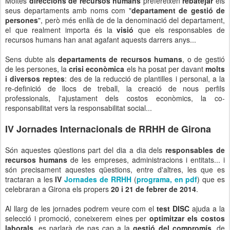
Moltes
direccions de recursos humans
prefereixen
rebatejar
els
seus departaments amb noms com "
departament de gestió de
persones
", però més enllà de de la denominació del departament,
el que realment importa és la
visió
que els responsables de
recursos humans han anat agafant aquests darrers anys...
Sens dubte als
departaments de recursos humans
, o de gestió
de les persones, la
crisi econòmica
els ha posat per davant
molts
i diversos reptes
: des de la reducció de plantilles i personal, a la
re-definició de llocs de treball, la creació de nous perfils
professionals, l'ajustament dels costos econòmics, la co-
responsabilitat vers la responsabilitat social...
IV Jornades Internacionals de RRHH de Girona
Són aquestes qüestions part del dia a dia dels
responsables de
recursos humans
de les empreses, administracions i entitats... i
són precisament aquestes qüestions, entre d'altres, les que es
tractaran a les
IV
Jornades de RRHH
(
programa, en pdf
) que es
celebraran a Girona els propers
20 i 21 de febrer de 2014
.
Al llarg de les jornades podrem veure com el
test DISC
ajuda a la
selecció i promoció, coneixerem eines per
optimitzar els costos
laborals
, es parlarà de pas cap a la
gestió del compromís
, de