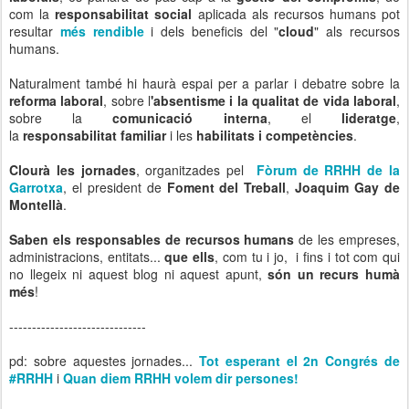
com la
responsabilitat social
aplicada als recursos humans pot
resultar
més rendible
i dels beneficis del "
cloud
" als recursos
humans.
Naturalment també hi haurà espai per a parlar i debatre sobre la
reforma laboral
, sobre l
'absentisme i la qualitat de vida laboral
,
sobre la
comunicació interna
, el
lideratge
,
la
responsabilitat familiar
i les
habilitats i competències
.
Clourà les jornades
, organitzades pel
Fòrum de RRHH de la
Garrotxa
, el president de
Foment del Treball
,
Joaquim Gay de
Montellà
.
Saben els responsables de recursos humans
de les empreses,
administracions, entitats...
que ells
, com tu i jo, i fins i tot com qui
no llegeix ni aquest blog ni aquest apunt,
són un recurs humà
més
!
------------------------------
pd: sobre aquestes jornades...
Tot esperant el 2n Congrés de
#RRHH
i
Quan diem RRHH volem dir persones!