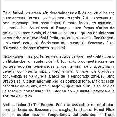
En el
futbol
, les
àrees
són
determinants
: allà és on, en el balanç
entre
encerts i errors
, es decideixen els
títols
. Això no obstant, un
bon migcamp
, una bona transició entre àrees, és igualment
imprescindible. Actualment, al
Barça
, mentre l’equip
s'atipa de
gols
a les àrees
rivals
, el
debat
se centra en
qui ha de defensar
l'àrea pròpia
: el jove
Iñaki Peña
, suplent del lesionat
Ter Stegen
,
o el
veterà
porter polonès de nom impronunciable,
Szczesny
, fitxat
d’urgència
després d’haver-se retirat.
Històricament, les
porteries
dels equips cerquen
estabilitat
, amb
un
titular
clar i un
suplent
definit. Tot i això, la
competència entre
porters pot ser beneficiosa
a curt termini, però acostuma a
generar conflictes a mitjà o llarg termini. Un exemple d’aquesta
convivència es va viure al
Barça
de la temporada
2014/15
, amb
Bravo i Ter Stegen alternant-se les competicions
. Malgrat
l’èxit
esportiu d’aquell any, amb el
segon triplet del club
, la situació es
va resoldre
consolidant Ter Stegen
com a titular i provocant la
sortida de Bravo
.
Amb la
baixa
de
Ter Stegen
,
Peña
va assumir el rol de
titular
,
però l’arribada de
Szczesny
ha capgirat la situació.
Hansi Flick
sembla
confiar
més en
l’experiència del polonès
, tot i que