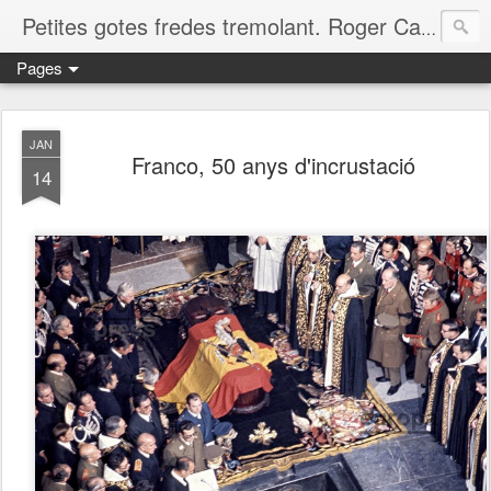
Petites gotes fredes tremolant. Roger Casero Gumbau. Girona
Pages
JAN
Franco, 50 anys d'incrustació
14