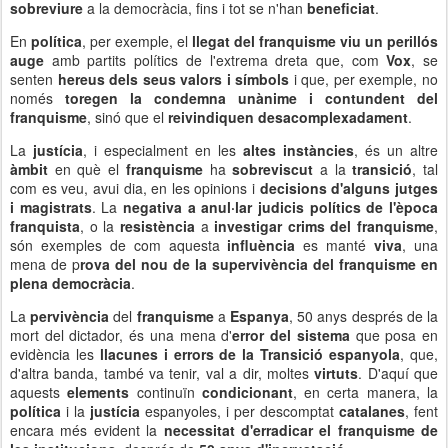
sobreviure
a la democràcia, fins i tot se n'han
beneficiat
.
En
política
, per exemple, el
llegat del franquisme viu un perillós
auge
amb partits polítics de l'extrema dreta que, com
Vox
, se
senten
hereus dels seus valors i símbols
i que, per exemple, no
només
toregen la condemna unànime i contundent del
franquisme
, sinó que el
reivindiquen desacomplexadament
.
La
justícia
, i especialment en les
altes instàncies
, és un altre
àmbit
en què el
franquisme
ha
sobreviscut
a la
transició
, tal
com es veu, avui dia, en les opinions i
decisions d'alguns jutges
i magistrats
. La
negativa a anul·lar judicis polítics de l'època
franquista
, o la
resistència
a
investigar crims del franquisme
,
són exemples de com aquesta
influència
es manté
viva
, una
mena de p
rova del nou de la supervivència del franquisme en
plena democràcia
.
La
pervivència
del
franquisme
a
Espanya
, 50 anys després de la
mort del dictador, és una mena d'
error del sistema
que posa en
evidència les
llacunes i errors de la Transició espanyola
, que,
d'altra banda, també va tenir, val a dir, moltes
virtuts
. D'aquí que
aquests
elements
continuïn
condicionant
, en certa manera, la
política
i la
justícia
espanyoles, i per descomptat
catalanes
, fent
encara més evident la
necessitat d'erradicar el franquisme de