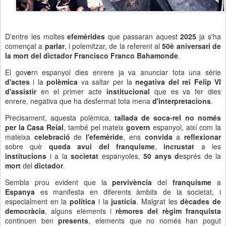
D'entre les moltes
efemèrides
que passaran aquest
2025
ja s'ha
començat a
parlar
, i polemitzar, de la referent al
50è aniversari de
la mort del dictador Francisco Franco Bahamonde
.
El gov
e
rn espanyol dies enrere ja va anunciar tota una sèrie
d'actes
i la
polèmica
va saltar per la
negativa del rei Felip VI
d'assistir
en el primer acte
institucional
que es va fer dies
enrere, negativa que ha desfermat tota mena
d'interpretacions
.
Precisament, aquesta polèmica,
tallada de soca-rel no només
per la Casa Reial
, també pel mateix
govern
espanyol, així com la
mateixa
celebració
de
l'efemèride
, ens
convida
a
reflexionar
sobre què
queda avui del franquisme
,
incrustat
a les
institucions
i a la
societat
espanyoles,
50 anys d
esprés de la
mort
del
dictador
.
Sembla prou evident que la
pervivència
del
franquisme
a
Espanya
es manifesta en diferents àmbits de la societat, i
especialment en la
política
i la
justícia
. Malgrat les
dècades de
democràcia
, alguns elements i
rèmores del règim franquista
continuen ben
presents
, elements que no només han pogut