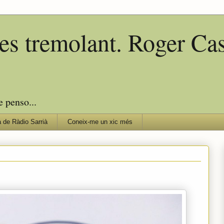
edes tremolant. Roger C
e penso...
 de Ràdio Sarrià
Coneix-me un xic més