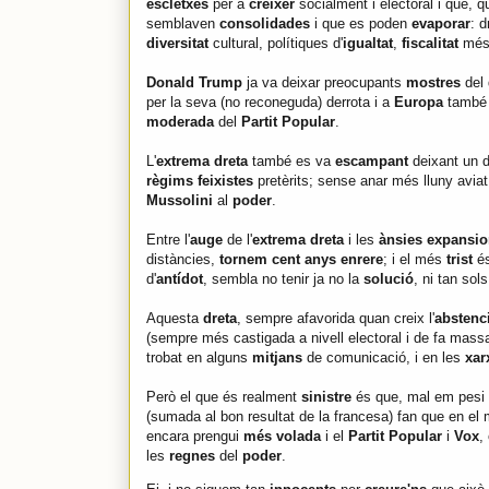
escletxes
per a
créixer
socialment i electoral i que, 
semblaven
consolidades
i que es poden
evaporar
: d
diversitat
cultural, polítiques d'
igualtat
,
fiscalitat
més 
Donald Trump
ja va deixar preocupants
mostres
del
per la seva (no reconeguda) derrota i a
Europa
també
moderada
del
Partit Popular
.
L'
extrema dreta
també es va
escampant
deixant un 
règims feixistes
pretèrits; sense anar més lluny avia
Mussolini
al
poder
.
Entre l'
auge
de l'
extrema dreta
i les
ànsies expansio
distàncies,
tornem cent anys enrere
; i el més
trist
és
d'
antídot
, sembla no tenir ja no la
solució
, ni tan sol
Aquesta
dreta
, sempre afavorida quan creix l'
abstenc
(sempre més castigada a nivell electoral i de fa mas
trobat en alguns
mitjans
de comunicació, i en les
xar
Però el que és realment
sinistre
és que, mal em pesi
(sumada al bon resultat de la francesa) fan que en e
encara prengui
més volada
i el
Partit Popular
i
Vox
,
les
regnes
del
poder
.