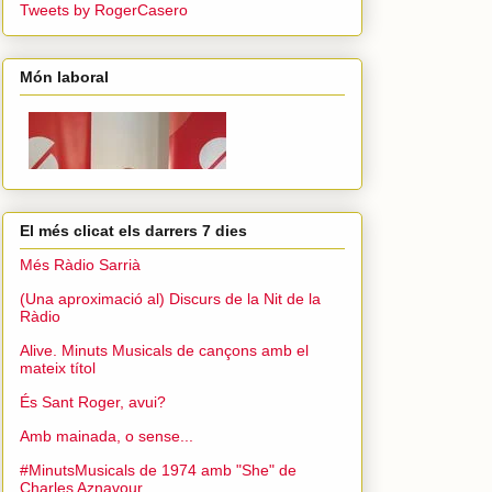
Tweets by RogerCasero
Món laboral
El més clicat els darrers 7 dies
Més Ràdio Sarrià
(Una aproximació al) Discurs de la Nit de la
Ràdio
Alive. Minuts Musicals de cançons amb el
mateix títol
És Sant Roger, avui?
Amb mainada, o sense...
#MinutsMusicals de 1974 amb "She" de
Charles Aznavour