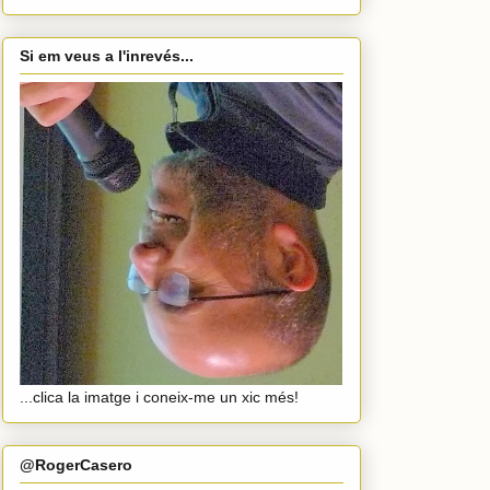
Si em veus a l'inrevés...
...clica la imatge i coneix-me un xic més!
@RogerCasero