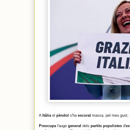
A
Itàlia
el
pèndol
s'ha
escorat
massa, pel meu gust, 
Preocupa
l'auge
general
dels
partits populistes
d'
ex