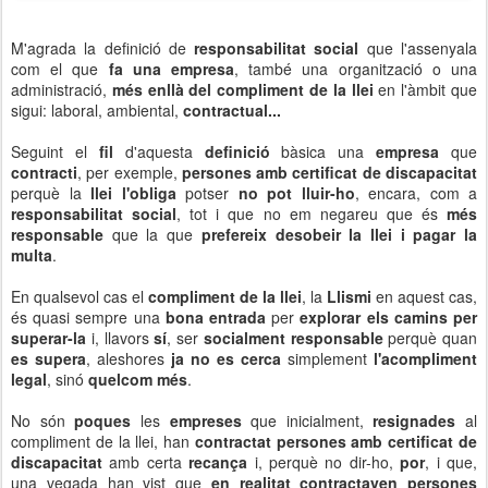
M'agrada la definició de
responsabilitat social
que l'assenyala
com el que
fa una empresa
, també una organització o una
administració,
més enllà del compliment de la llei
en l'àmbit que
sigui: laboral, ambiental,
contractual...
Seguint el
fil
d'aquesta
definició
bàsica una
empresa
que
contracti
, per exemple,
persones amb certificat de discapacitat
perquè la
llei l'obliga
potser
no pot lluir-ho
, encara, com a
responsabilitat social
, tot i que no em negareu que és
més
responsable
que la que
prefereix desobeir la llei i pagar la
multa
.
En qualsevol cas el
compliment de la llei
, la
Llismi
en aquest cas,
és quasi sempre una
bona entrada
per
explorar els camins per
superar-la
i, llavors
sí
, ser
socialment responsable
perquè quan
es supera
, aleshores
ja no
es cerca
simplement
l'acompliment
legal
, sinó
quelcom més
.
No són
poques
les
empreses
que inicialment,
resignades
al
compliment de la llei, han
contractat persones amb certificat
de
discapacitat
amb certa
recança
i, perquè no dir-ho,
por
, i que,
una vegada han vist que
en realitat contractaven persones