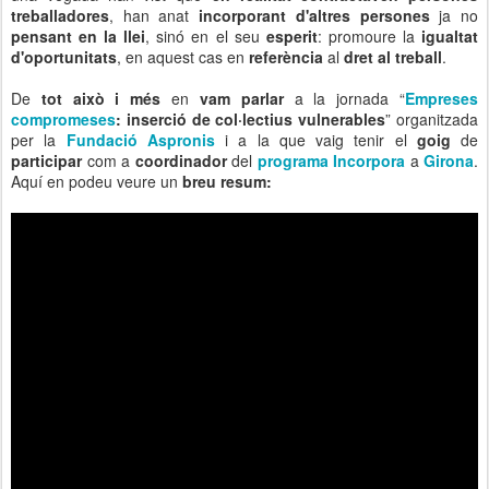
treballadores
, han anat
incorporant d'altres persones
ja no
pensant en la llei
, sinó en el seu
esperit
: promoure la
igualtat
d'oportunitats
, en aquest cas en
referència
al
dret al treball
.
De
tot això i més
en
vam parlar
a la jornada “
Empreses
compromeses
: inserció de col·lectius vulnerables
” organitzada
per la
Fundació Aspronis
i a la que vaig tenir el
goig
de
participar
com a
coordinador
del
programa Incorpora
a
Girona
.
Aquí en podeu veure un
breu resum: