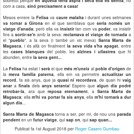
sobretot perquè
en aquella terra aspra i seca ella es sentia
, no
com a casa,
sinó precisament a casa!
Mesos enrere la
Felisa
va
caure malalta
i durant unes setmanes
va tornar a Girona
en el que semblava que
seria només un
viatge d'anada
; però ella va
insistir
tan com va
poder
, va insistir
fins a
sortir-se'n
amb la seva:
reclamava el viatge de tornada
a
el "
pueblo
", a la seva (i també un xic meva)
Santa Marta de
Magasca
, i és allà on finalment
la seva vida s'ha apagat
, entre
les
cases blanques
del poble, les
alzines i ullastres
que hi
abunden, entre
la seva gent...
La
Felisa
ha estat i
serà
el que
més m'uneix
al
poble d'origen
de
la
meva família paterna
, ella em va permetre
actualitzar un
record
, fa sis anys, que ja
quasi ni recordava
, de quan hi
vaig
anar
a
finals
dels
anys setanta
! Espero que
algun dia podré
retrobar-la
, ara que
reposa eternament
, a
Santa Marta de
Magasca
; ella
m'hi va portar fa sis anys
, ella
m'hi tornarà a dur
algun dia
...
Santa Marta de Magasca
torna a ser, per mi, de nou una
parada
pendent
en un
futur viatge
, qui
sap on
, qui
sap quan...
Publicat fa
1st August 2018
per
Roger Casero Gumbau