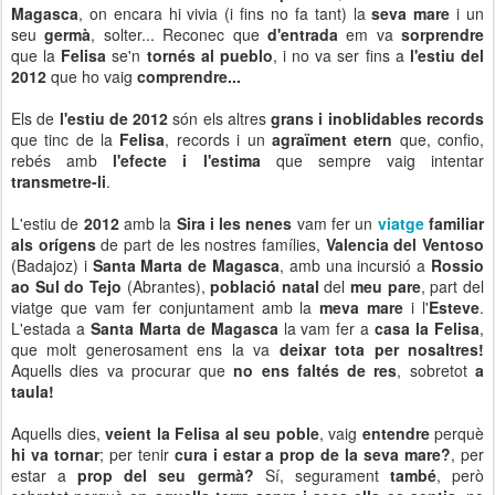
Magasca
, on encara hi vivia (i fins no fa tant) la
seva mare
i un
seu
germà
, solter... Reconec que
d'entrada
em va
sorprendre
que la
Felisa
se'n
tornés al pueblo
, i no va ser fins a
l'estiu del
2012
que ho vaig
comprendre...
Els de
l'estiu de 2012
són els altres
grans i inoblidables records
que tinc de la
Felisa
, records i un
agraïment etern
que, confio,
rebés amb
l'efecte i l'estima
que sempre vaig intentar
transmetre-li
.
L'estiu de
2012
amb la
Sira i les nenes
vam fer un
viatge
familiar
als orígens
de part de les nostres famílies,
Valencia del Ventoso
(Badajoz) i
Santa Marta de Magasca
, amb una incursió a
Rossio
ao Sul do Tejo
(Abrantes),
població natal
del
meu pare
, part del
viatge que vam fer conjuntament amb la
meva mare
i l'
Esteve
.
L'estada a
Santa Marta de Magasca
la vam fer a
casa la Felisa
,
que molt generosament ens la va
deixar tota per nosaltres!
Aquells dies va procurar que
no ens faltés de res
, sobretot
a
taula!
Aquells dies,
veient la Felisa al seu poble
, vaig
entendre
perquè
hi va tornar
; per tenir
cura i estar a prop de la seva mare?
, per
estar a
prop del seu germà?
Sí, segurament
també
, però