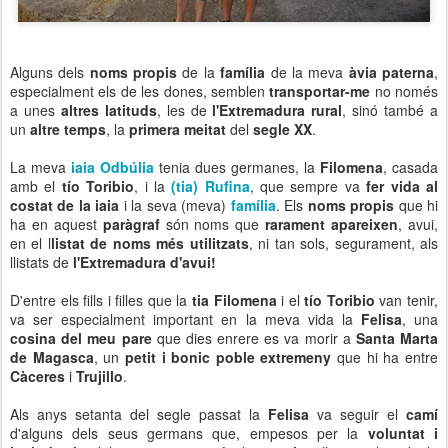
Alguns dels
noms propis
de la
família
de la meva
àvia paterna
,
especialment els de les dones, semblen
transportar-me
no només
a unes
altres latituds
, les de
l'Extremadura rural
, sinó també a
un
altre temps
, la
primera meitat
del
segle XX
.
La meva
iaia Odbúlia
tenia dues germanes, la
Filomena
, casada
amb el
tío Toribio
, i la
(tia) Rufina
, que sempre va
fer vida al
costat de la iaia
i la seva (meva)
família
. Els
noms propis
que hi
ha en aquest
paràgraf
són noms que
rarament apareixen
, avui,
en el l
listat de noms més utilitzats
, ni tan sols, segurament, als
llistats de
l'Extremadura d'avui!
D'entre els fills i filles que la
tia Filomena
i el
tío Toribio
van tenir,
va ser especialment important en la meva vida la
Felisa
, una
cosina del meu pare
que dies enrere es va morir a
Santa Marta
de Magasca
, un
petit i bonic poble extremeny
que hi ha entre
Càceres
i
Trujillo
.
Als anys setanta del segle passat la
Felisa
va seguir el
camí
d'alguns dels seus germans que, empesos per la
voluntat i