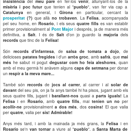
insistència
del
meu pare
en fer-los
venir
, allunyant-los de la
misèria i poc futur
que tenien al "
pueblo
", van fer via cap a
Catalunya
en general, i
Girona
en particular, cercant la
prosperitat
(?)
que allà
no trobaven
. La
Felisa
, acompanyada
pel seu home, en
Rosario
, i els seus
quatre fills
es van establir
primer provisionalment al
Pont Major
i després, ja de manera més
definitiva, a
Salt
. I és de
Salt
d'on jo guardo la
majoria
dels
records
que tinc de la
Felisa!
Són
records d'infantesa
, de
salsa de tomata a dojo
, de
delicioses
patates fregides
i d'un
arròs groc
, amb
safrà
, que
mai
més
he sabut ni pogut
degustar com ho feia aleshores
, quan
amb el meu germà hi anàvem alguns
caps de setmana
per donar
un
respir a la meva mare...
També són
records
de
jocs al carrer
, al carrer i al
solar de
davant
del seu pis, on ja fa anys també hi ha pisos, jugant amb els
seus quatre fills, jugant i
barallant-nos
quasi a
parts iguals!
La
Felisa
i en
Rosario
, amb
quatre fills
, mai
tenien un no
per
acollir-ne
provisionalment
a dos més
, dos
cosins!
El que valia
per
quatre
, valia per
sis! Admirable!
Anys més tard, i amb la mainada ja més grans, la
Felisa
i en
Rosario
se'n
van tornar
a viure al "
pueblo
", a
Santa Marta de