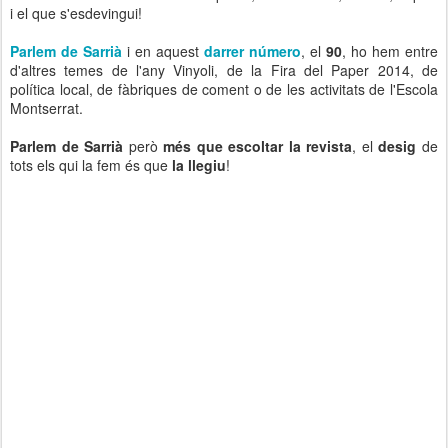
i el que s'esdevingui!
Parlem de Sarrià
i en aquest
darrer número
, el
90
, ho hem entre
d'altres temes de l'any Vinyoli, de la Fira del Paper 2014, de
política local, de fàbriques de coment o de les activitats de l'Escola
Montserrat.
Parlem de Sarrià
però
més que escoltar la revista
, el
desig
de
tots els qui la fem és que
la llegiu
!