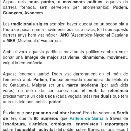
Alguns dels
nous partits, o moviments polítics
, aquests de
darrera fornada, se'n serveixen per anomenar-los:
Podem,
Guanyem, Avancem
.
Les
tradicionals sigles
semblen haver quedat en un segon pla a
l'hora de posar nom a moviments polítics o cívics, tot i que aquests
darrers anys hem vist néixer l'
ANC
(Assemblea Nacional Catalana
o
MES
(Moviment d'Esquerres).
Amb el verb aquests partits o moviments polítics semblen voler
donar una
imatge de major activisme
,
dinamisme
,
moviment
,
valgui la redundància...
Aquest fenomen també l'hem vist darrerament en el món de
l'empresa amb
Parlem
, l'autoanomenada operadora de telefonia
de Catalunya. Malgrat ser una
marca moderna
(per això dels
verbs) no deixa de ser curiós que
el verb fa referència
precisament a un dels
usos
(cada vegada més)
residuals
que fem
amb els telèfons mòbils:
parlar
!
És clar que
per parlar no cal obrir boca!
Prou ho sabem a
Sarrià
de Ter
, que fa
90 números
que
Parlem de Sarrià
a través de
l'
escriptura
, d'
articles
,
cròniques
,
entrevistes
i
reportatges
sobre l'
actualitat
i
activitat
del poble, sobre llibres, cultura, esport