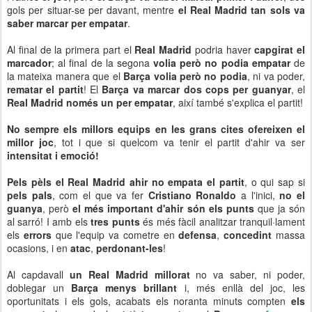
gols per situar-se per davant, mentre
el Real Madrid tan sols va
saber marcar per empatar
.
Al final de la primera part el
Real Madrid
podria haver
capgirat el
marcador
; al final de la segona
volia però no podia empatar
de
la mateixa manera que el
Barça
volia però no podia
, ni va poder,
rematar el partit
! El
Barça va marcar dos cops per guanyar
, el
Real Madrid només un per empatar
, així també s'explica el partit!
No sempre els millors equips en les grans cites ofereixen el
millor joc
, tot i que si quelcom va tenir el partit d'ahir va ser
intensitat i emoció!
Pels pèls el Real Madrid ahir no empata el partit
, o qui sap si
pels pals
, com el que va fer
Cristiano Ronaldo
a l'inici,
no el
guanya
, però
el més important d'ahir són els punts
que ja són
al sarró! I amb els
tres punts
és més fàcil analitzar tranquil·lament
els
errors
que l'equip va cometre en
defensa
,
concedint
massa
ocasions, i en
atac
,
perdonant-les
!
Al capdavall
un Real Madrid millorat
no va saber, ni poder,
doblegar un
Barça menys brillant
i, més enllà del joc, les
oportunitats i els gols, acabats els noranta minuts compten
els