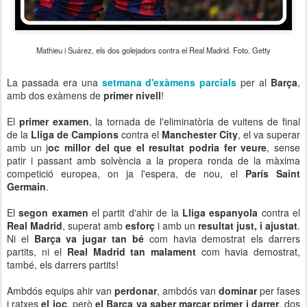
Mathieu i Suárez, els dos golejadors contra el Real Madrid. Foto. Getty
La passada era una
setmana
d'exàmens parcials
per al
Barça
,
amb dos exàmens de
primer nivell
!
El
primer examen
, la tornada de l'eliminatòria de vuitens de final
de la
Lliga de Campions
contra el
Manchester City
, el va superar
amb un j
oc millor del que el resultat podria fer veure
, sense
patir i passant amb solvència a la propera ronda de la màxima
competició europea, on ja l'espera, de nou, el
París Saint
Germain
.
El
segon examen
el partit d'ahir de la
Lliga espanyola
contra el
Real Madrid
, superat amb
esforç
i amb un
resultat just, i ajustat
.
Ni el
Barça va jugar tan bé
com havia demostrat els darrers
partits, ni el
Real Madrid tan malament
com havia demostrat,
també, els darrers partits!
Ambdós equips ahir van
perdonar
, ambdós van
dominar
per fases
i ratxes
el joc
, però
el Barça va saber marcar primer i darrer
, dos