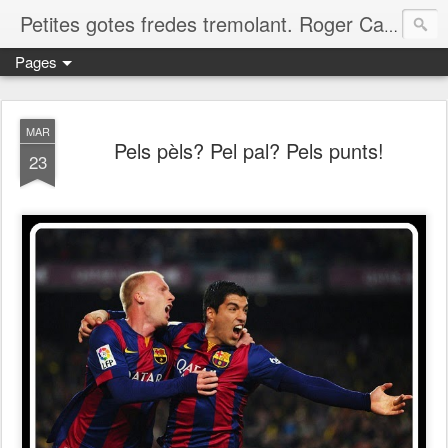
Petites gotes fredes tremolant. Roger Casero Gumbau. Girona
Pages
MAR
Pels pèls? Pel pal? Pels punts!
23