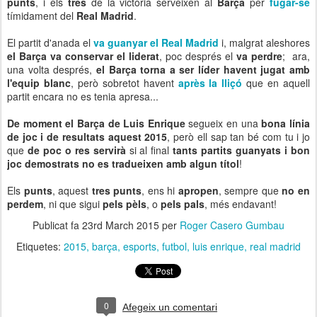
punts
, i els
tres
de la victòria serveixen al
Barça
per
fugar-se
tímidament del
Real Madrid
.
El partit d'anada el
va guanyar el Real Madrid
i, malgrat aleshores
el Barça va conservar el liderat
, poc després el
va perdre
; ara,
una volta després,
el Barça torna a ser líder havent jugat amb
l'equip blanc
, però sobretot havent
après la lliçó
que en aquell
partit encara no es tenia apresa...
De moment el Barça de Luis Enrique
segueix en una
bona línia
de joc i de resultats aquest 2015
, però ell sap tan bé com tu i jo
que
de poc o res servirà
si al final
tants partits guanyats i bon
joc demostrats no es tradueixen amb algun títol
!
Els
punts
, aquest
tres punts
, ens hi
apropen
, sempre que
no en
perdem
, ni que sigui
pels pèls
, o
pels pals
, més endavant!
Publicat fa
23rd March 2015
per
Roger Casero Gumbau
Etiquetes:
2015
barça
esports
futbol
luis enrique
real madrid
0
Afegeix un comentari