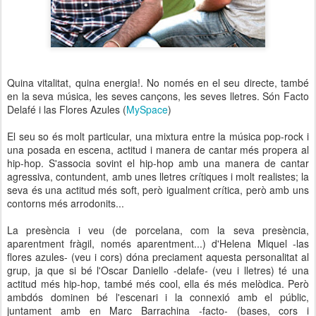
Quina vitalitat, quina energia!. No només en el seu directe, també
en la seva música, les seves cançons, les seves lletres. Són Facto
Delafé i las Flores Azules (
MySpace
)
El seu so és molt particular, una mixtura entre la música pop-rock i
una posada en escena, actitud i manera de cantar més propera al
hip-hop. S'associa sovint el hip-hop amb una manera de cantar
agressiva, contundent, amb unes lletres crítiques i molt realistes; la
seva és una actitud més soft, però igualment crítica, però amb uns
contorns més arrodonits...
La presència i veu (de porcelana, com la seva presència,
aparentment fràgil, només aparentment...) d'Helena Miquel -las
flores azules- (veu i cors) dóna preciament aquesta personalitat al
grup, ja que si bé l'Oscar Daniello -delafe- (veu i lletres) té una
actitud més hip-hop, també més cool, ella és més melòdica. Però
ambdós dominen bé l'escenari i la connexió amb el públic,
juntament amb en Marc Barrachina -facto- (bases, cors i