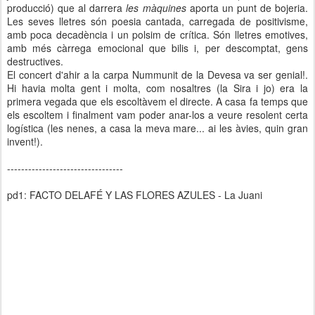
producció) que al darrera
les màquines
aporta un punt de bojeria.
Les seves lletres són poesia cantada, carregada de positivisme,
amb poca decadència i un polsim de crítica. Són lletres emotives,
amb més càrrega emocional que bilis i, per descomptat, gens
destructives.
El concert d'ahir a la carpa Nummunit de la Devesa va ser genial!.
Hi havia molta gent i molta, com nosaltres (la Sira i jo) era la
primera vegada que els escoltàvem el directe. A casa fa temps que
els escoltem i finalment vam poder anar-los a veure resolent certa
logística (les nenes, a casa la meva mare... ai les àvies, quin gran
invent!).
---------------------------------
pd1: FACTO DELAFÉ Y LAS FLORES AZULES - La Juani