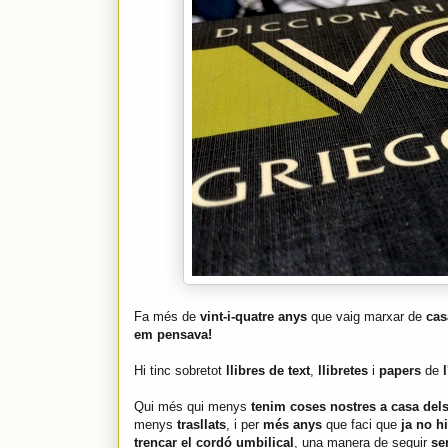
Fa més de
vint-i-quatre anys
que vaig marxar de
cas
em pensava!
Hi tinc sobretot
llibres de text
,
llibretes
i
papers
de
Qui més qui menys
tenim coses nostres a casa dels
menys
trasllats
, i per
més anys
que faci que
ja no h
trencar el cordó umbilical
, una manera de seguir
se