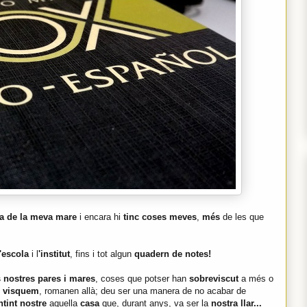
a de la meva mare
i encara hi
tinc coses meves
,
més
de les que
l'escola
i l
'institut
, fins i tot algun
quadern de notes!
 nostres pares i mares
, coses que potser han
sobreviscut
a més o
i visquem
, romanen allà; deu ser una manera de no acabar de
ntint nostre
aquella
casa
que, durant anys, va ser la
nostra llar...