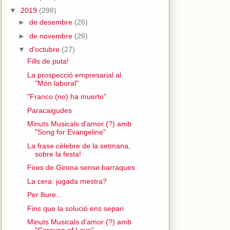
▼
2019
(298)
►
de desembre
(26)
►
de novembre
(26)
▼
d’octubre
(27)
Fills de puta!
La prospecció empresarial al
"Món laboral"
"Franco (no) ha muerto"
Paracaigudes
Minuts Musicals d'amor (?) amb
"Song for Evangeline"
La frase cèlebre de la setmana,
sobre la festa!
Fires de Girona sense barraques
La cera: jugada mestra?
Per lliure...
Fins que la solució ens separi
Minuts Musicals d'amor (?) amb