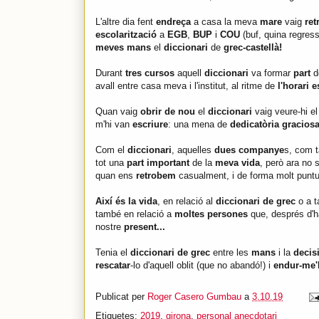
L'altre dia fent
endreça
a casa la meva
mare
vaig
ret
escolarització
a
EGB
,
BUP
i
COU
(buf, quina regress
meves mans
el
diccionari
de
grec-castellà!
Durant
tres cursos
aquell
diccionari
va formar
part
d
avall entre casa meva i l'institut, al ritme de
l'horari e
Quan vaig
obrir de nou
el
diccionari
vaig veure-hi e
m'hi van
escriure
: una mena de
dedicatòria gracios
Com el
diccionari
, aquelles
dues companye
s, com t
tot una
part important
de la
meva vida
, però ara no
quan ens
retrobem
casualment, i de forma molt puntu
Així és la vida
, en relació al
diccionari de grec
o a 
també en relació a
moltes persones
que, després d'h
nostre
present...
Tenia el
diccionari de grec
entre les
mans
i la
decis
rescatar
-lo d'aquell oblit (que no abandó!) i
endur-me'l
Publicat per
Roger Casero Gumbau
a
3.10.19
Etiquetes:
2019
,
girona
,
personal anecdotari