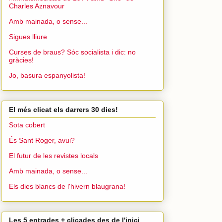
Charles Aznavour
Amb mainada, o sense...
Sigues lliure
Curses de braus? Sóc socialista i dic: no
gràcies!
Jo, basura espanyolista!
El més clicat els darrers 30 dies!
Sota cobert
És Sant Roger, avui?
El futur de les revistes locals
Amb mainada, o sense...
Els dies blancs de l'hivern blaugrana!
Les 5 entrades + clicades des de l'inici