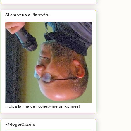
Si em veus a l'inrevés...
...clica la imatge i coneix-me un xic més!
@RogerCasero