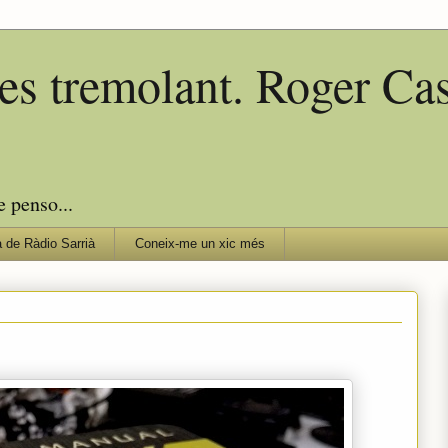
edes tremolant. Roger C
e penso...
 de Ràdio Sarrià
Coneix-me un xic més