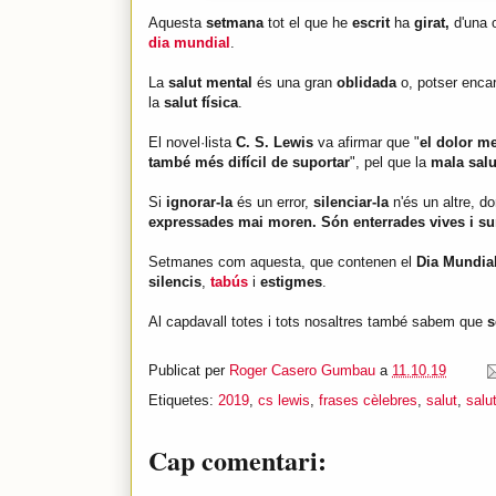
Aquesta
setmana
tot el que he
escrit
ha
girat,
d'una o
dia mundial
.
La
salut mental
és una gran
oblidada
o, potser encar
la
salut física
.
El novel·lista
C. S. Lewis
va afirmar que "
el dolor m
també més difícil de suportar
", pel que la
mala salu
Si
ignorar-la
és un error,
silenciar-la
n'és un altre, d
expressades mai moren. Són enterrades vives i sur
Setmanes com aquesta, que contenen el
Dia Mundial
silencis
,
tabús
i
estigmes
.
Al capdavall totes i tots nosaltres també sabem que
s
Publicat per
Roger Casero Gumbau
a
11.10.19
Etiquetes:
2019
,
cs lewis
,
frases cèlebres
,
salut
,
salu
Cap comentari: