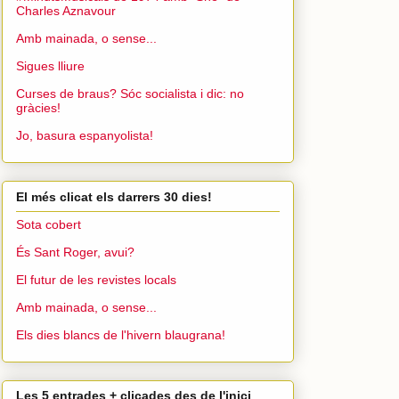
Charles Aznavour
Amb mainada, o sense...
Sigues lliure
Curses de braus? Sóc socialista i dic: no
gràcies!
Jo, basura espanyolista!
El més clicat els darrers 30 dies!
Sota cobert
És Sant Roger, avui?
El futur de les revistes locals
Amb mainada, o sense...
Els dies blancs de l'hivern blaugrana!
Les 5 entrades + clicades des de l'inici