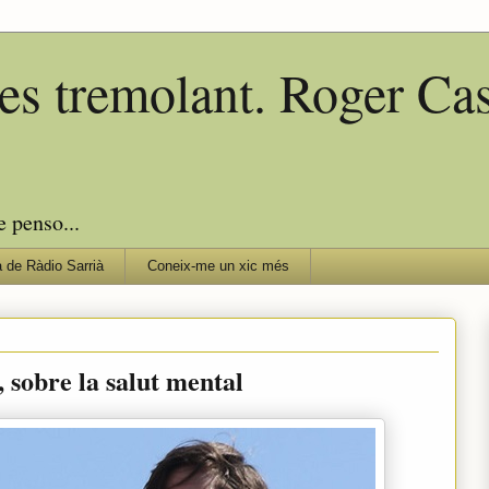
edes tremolant. Roger C
e penso...
 de Ràdio Sarrià
Coneix-me un xic més
, sobre la salut mental