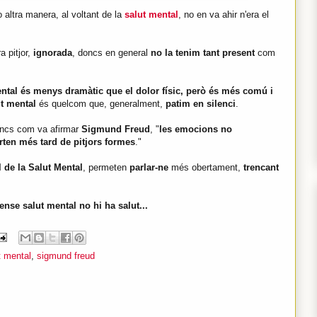
 altra manera, al voltant de la
salut mental
, no en va ahir n'era el
a pitjor,
ignorada
, doncs en general
no la tenim tant present
com
ental és menys dramàtic que el dolor físic, però és més comú i
t mental
és quelcom que, generalment,
patim en silenci
.
oncs com va afirmar
Sigmund Freud
, "
les emocions no
ten més tard de pitjors formes
."
 de la Salut Mental
, permeten
parlar-ne
més obertament,
trencant
ense salut mental no hi ha salut...
t mental
,
sigmund freud