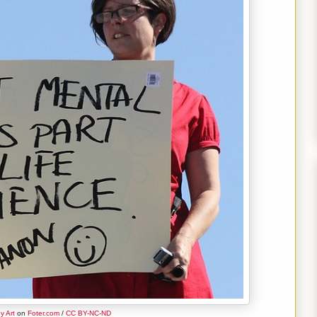
y Art
on
Foter.com
/
CC BY-NC-ND