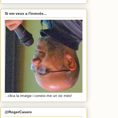
Si em veus a l'inrevés...
...clica la imatge i coneix-me un xic més!
@RogerCasero