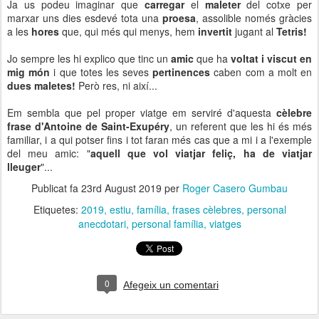
Ja us podeu imaginar que
carregar
el
maleter
del cotxe per
marxar uns dies esdevé tota una
proesa
, assolible només gràcies
a les
hores
que, qui més qui menys, hem
invertit
jugant al
Tetris!
Jo sempre les hi explico que tinc un
amic
que ha
voltat i viscut en
mig món
i que totes les seves
pertinences
caben com a molt en
dues maletes!
Però res, ni així...
Em sembla que pel proper viatge em serviré d'aquesta
cèlebre
frase d'Antoine de Saint-Exupéry
, un referent que les hi és més
familiar, i a qui potser fins i tot faran més cas que a mi i a l'exemple
del meu amic: "
aquell que vol viatjar feliç, ha de viatjar
lleuger
"...
Publicat fa
23rd August 2019
per
Roger Casero Gumbau
Etiquetes:
2019
estiu
família
frases cèlebres
personal
anecdotari
personal família
viatges
0
Afegeix un comentari