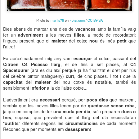
Photo by
marfis75
on
Foter.com
/
CC BY-SA
Dies abans de marxar uns dies de
vacances
amb la família vaig
fer un
advertiment
a les meves
filles
, a mode de recordatori:
tingueu present que el
maleter
del cotxe
nou
és més
petit
que
l'altre!
Fa aproximadament mig any vam
escurçar
el cotxe, passant del
Citröen C4 Picasso llarg
, el de fins a set places, al
C4
Spacetourer
(ara es diu així perquè ja ha finalitzat el dret per l'ús
del cèlebre pintor malagueny)
curt
, de cinc places. I tot i que la
capacitat
del
maleter
del nou cotxe és
notable
, també és
sensiblement
inferior
a la de l'altre cotxe...
L'advertiment era
necessari
perquè, per
pocs dies
que marxem,
sembla que les meves filles tenen por de
quedar-se sense roba
,
ja que en comptes de fer
una muda per dia
, se'n preparen
dues o
tres
, suposo, que preveient que al llarg del dia necessitaran
"
outfits
" diferents segons les
circumstàncies
de cada moment!
Reconec que per moments em
desesperen!