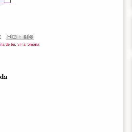
rià de ter
,
vil·la romana
ada