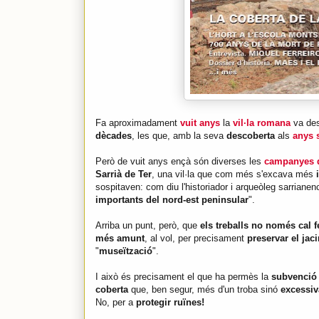
Fa aproximadament
vuit anys
la
vil·la romana
va des
dècades
, les que, amb la seva
descoberta
als
anys 
Però de vuit anys ençà són diverses les
campanyes d
Sarrià de Ter
, una vil·la que com més s'excava més
sospitaven: com diu l'historiador i arqueòleg sarriane
importants del nord-est peninsular
".
Arriba un punt, però, que
els treballs no només cal fe
més amunt
, al vol, per precisament
preservar el jac
"
museïtzació
".
I això és precisament el que ha permès la
subvenció 
coberta
que, ben segur, més d'un troba sinó
excessiv
No, per a
protegir ruïnes!