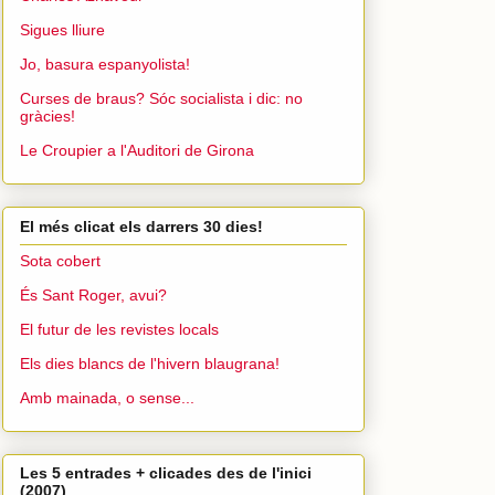
Sigues lliure
Jo, basura espanyolista!
Curses de braus? Sóc socialista i dic: no
gràcies!
Le Croupier a l'Auditori de Girona
El més clicat els darrers 30 dies!
Sota cobert
És Sant Roger, avui?
El futur de les revistes locals
Els dies blancs de l'hivern blaugrana!
Amb mainada, o sense...
Les 5 entrades + clicades des de l'inici
(2007)