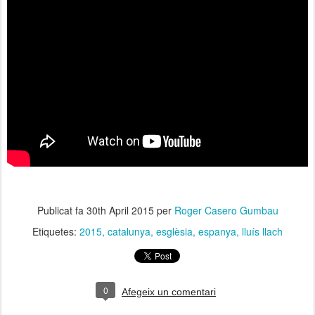
Publicat fa
30th April 2015
per
Roger Casero Gumbau
Etiquetes:
2015
catalunya
esglèsia
espanya
lluís llach
0
Afegeix un comentari