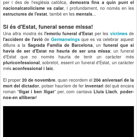
per i des de l'església catòlica,
demostra fins a quin punt el
nacionalcatolicisme va calar
, i profundament, no només en les
estructures de l'estat
, també en les
mentals
...
Si és d'Estat, funeral sense missa!
Una altra mostra és
l'emotiu funeral d'Estat
per les
víctimes
de
l'accident de l'avió
de
Germanwings
que es va celebrar aquest
dilluns a la
Sagrada Família de Barcelona
, un
funeral que si
havia de ser d'Estat no hauria de ser una missa
; un funeral
d'Estat que no només hauria de tenir un caràcter més
pluriconfessional
, sobretot, essent un funeral d'Estat, un caràcter
més
aconfessional i laic
.
El proper
20 de novembre
, quan recordem el
20è aniversari de la
mort del dictador
, potser hauríem de fer
inventari
del què encara
roman "
lligat i ben lligat
" per, com cantava
Lluís Llach
,
poder-
nos-en alliberar
!