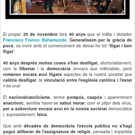
El proper
20 de novembre
farà
40 anys
que el milita i dictador
Francisco Franco Bahamonde
,
Generalíssim per la gràcia de
pocs
, va morir amb el convenciment de deixar-ho tot "
lligat i ben
lligat
".
40 anys després moltes coses s'han deslligat
, afortunadament,
com la
llibertat
i la
democràcia
(encara que millorable), però
romanen encara avui lligats
aspectes de la nostra societat que
caldria deslligar
: la
vinculació entre l'església catòlica i l'estat
n'és una!
El
nacionalcatolicisme
, terme
pompós, caspós
i aparentment
anacrònic
, sembla haver-se
sabut mutar
, com el pitjor dels virus,
per a sobreviure encara avui en la nostra societat
democràtica
i, suposadament,
laica
.
Que amb
dècades de democràcia
l'escola pública no s'hagi
pogut alliberar de l'assignatura de religió
, pensada i impartida