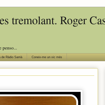
edes tremolant. Roger C
e penso...
 de Ràdio Sarrià
Coneix-me un xic més