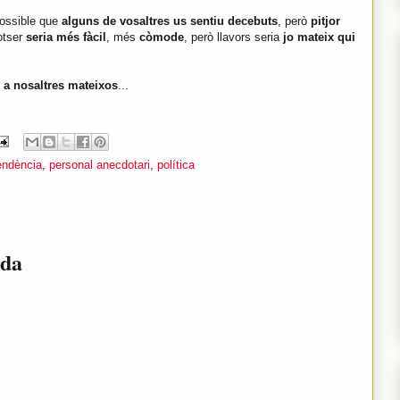
possible que
alguns de vosaltres us sentiu decebuts
, però
pitjor
otser
seria més fàcil
, més
còmode
, però llavors seria
jo mateix qui
a nosaltres mateixos
...
endència
,
personal anecdotari
,
política
ada