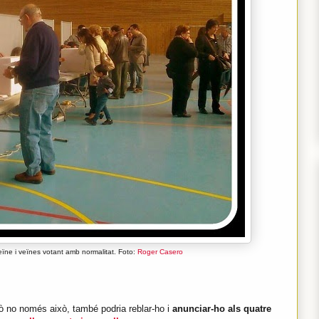
eïne i veïnes votant amb normalitat. Foto:
Roger Casero
rò no només això, també podria reblar-ho i
anunciar-ho als quatre