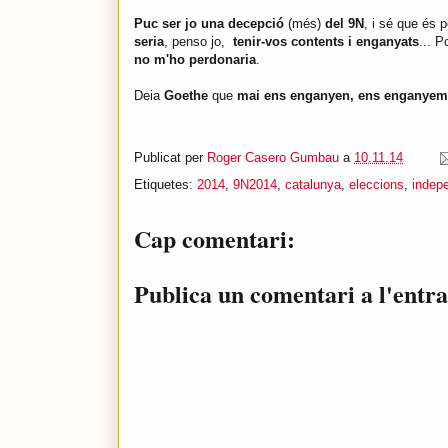
Puc ser jo una decepció
(més)
del 9N
, i sé que és 
seria
, penso jo,
tenir-vos contents i enganyats
... P
no m'ho perdonaria
.
Deia
Goethe
que
mai ens enganyen, ens enganyem 
Publicat per
Roger Casero Gumbau
a
10.11.14
Etiquetes:
2014
,
9N2014
,
catalunya
,
eleccions
,
indep
Cap comentari:
Publica un comentari a l'entr