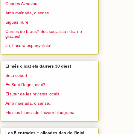
Charles Aznavour
Amb mainada, o sense...
Sigues lliure
Curses de braus? Sóc socialista i dic: no
gràcies!
Jo, basura espanyolista!
El més clicat els darrers 30 dies!
Sota cobert
És Sant Roger, avui?
El futur de les revistes locals
Amb mainada, o sense...
Els dies blancs de l'hivern blaugrana!
Les 5 entrades + clicades des de l'inici