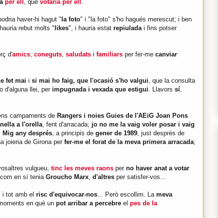
ia
per ell
, que
votaria per ell
.
odria haver-hi hagut "
la foto
" i "la foto" s'ho hagués merescut; i ben
 hauria rebut molts "
likes
", i hauria estat
repiulada
i fins potser
rç d'
amics
,
coneguts
,
saludats
i
familiars
per fer-me
canviar
e fet mai
i
si mai ho faig, que l'ocasió s'ho valgui
, que la consulta
o d'alguna llei, per
impugnada i vexada que estigui
. Llavors
sí
,
plens campaments de
Rangers i noies Guies de l'AEiG Joan Pons
ella a l'orella
, fent d'arracada;
jo no me la vaig voler posar i vaig
.
Mig any després
, a principis de
gener de 1989
, just després de
a joieria de Girona per
fer-me el forat de la meva primera arracada
;
vosaltres vulgueu,
tinc les meves raons
per
no haver anat a votar
 com en sí tenia
Groucho Marx
,
d'altres
per satisfer-vos...
s i tot amb el
risc d'equivocar-nos
... Però escollim. La
meva
moments en què un
pot arribar a percebre
el
pes de la