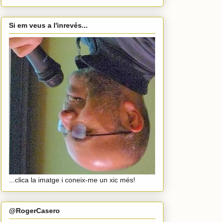
Si em veus a l'inrevés...
...clica la imatge i coneix-me un xic més!
@RogerCasero