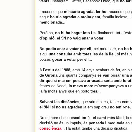
vents
(Instagram Twitter, Facebook i bloc) que
ho far
I reconec que
m'hauria agradat fer-ho
, reconec que p
segur
hauria agradat a molta gent
, família inclosa, i
mencionada
...
Però no,
no hi ha hagut foto i sí
finalment, tot i l'esfo
d'opinió
,
el 9N no vaig anar a votar
!
No podia anar a votar per ell
, pel meu pare;
no ho h
sigui
una consulta amb totes les de la llei
, si més n
potser,
gosaria votar per ell
...
A
l'estiu del 1988
, amb 14 anys acabats de fer, en 
de Girona
uns quants companys
es van posar una an
dir que si mai em posava arracada seria amb forat
festes de Nadal,
la meva mare m'acompanyava
a un
ja fa molts anys que en porto
tres
...
Salvant les distàncies
, que són moltes, tantes com 
el 9N
i si
no us agraden
ja em sap greu
no tenir-ne
,
No sempre el que
escollim
és
el camí més fàcil
, fin
decisió
no és un impuls, és
pensada i meditada
en 
consciència
... Ha estat també una decisió dicutida