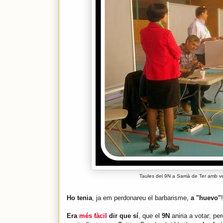
Taules del 9N a Sarrià de Ter amb v
Ho tenia
, ja em perdonareu el barbarisme,
a "huevo"
!
Era
més fàcil
dir que sí
, que el
9N
aniria a votar; pe