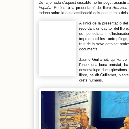
De la jornada d'aquest dissabte no he pogut assistir 
España
. Però sí a la presentació del llibre
Archivos
rodona sobre la desclassificació dels documents dels 
A l'inici de la presentació de
recordant un capítol del llib
de periodista i d'historia
imprescindibles: antropòlegs
fruit de la seva activitat prof
documents.
Jaume Guillamet, qui va coin
l'uneix una bona amistat, ha 
desenvolupa dues qüestions bà
llibre, ha dit Guillamet, plant
drets humans.