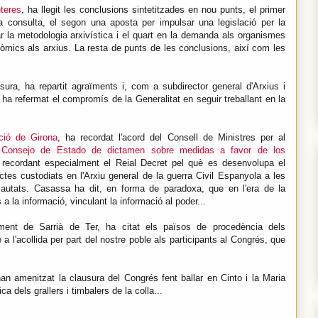
teres
, ha llegit les conclusions sintetitzades en nou punts, el primer
t a consulta, el segon una aposta per impulsar una legislació per la
car la metodologia arxivística i el quart en la demanda als organismes
mics als arxius. La resta de punts de les conclusions, així com les
ra, ha repartit agraïments i, com a subdirector general d'Arxius i
a refermat el compromís de la Generalitat en seguir treballant en la
ció de Girona
, ha recordat l'acord del Consell de Ministres per al
l Consejo de Estado de dictamen sobre medidas a favor de los
, recordant especialment el Reial Decret pel què es desenvolupa el
tes custodiats en l'Arxiu general de la guerra Civil Espanyola a les
cautats. Casassa ha dit, en forma de paradoxa, que en l'era de la
a la informació, vinculant la informació al poder...
tament de Sarrià de Ter, ha citat els països de procedència dels
 a l'acollida per part del nostre poble als participants al Congrés, que
n amenitzat la clausura del Congrés fent ballar en Cinto i la Maria
a dels grallers i timbalers de la colla...