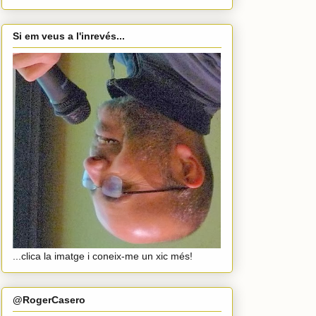
Si em veus a l'inrevés...
...clica la imatge i coneix-me un xic més!
@RogerCasero