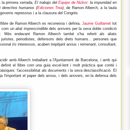
a la primera xerrada,
El trabajo del
Equipo de Nizkor
: la impunidad en
 i derechos humanos (
Ediciones Trea
)
, de Ramon Alberch, a la taula
governs repressius i a la clausura del Congrés.
l llibre de Ramon Alberch es reconeixia i definia,
Jaume Guillamet
tot
re, com un
aliat imprescindible
dels arxivers per la seva doble condició
dor. Més endavant Ramon Alberch també s'ha referit als aliats
, juristes, periodistes, defensors dels drets humans... persones que
essional i/o interessos, acaben trepitjant arxius i remenant, consultant,
cidir amb Alberch treballant a l'Ajuntament de Barcelona, i amb qui
definit el llibre com una guia excel·lent i molt pràctica que conté i
siques: l'accessibilitat als documents i la seva desclassificació. El
eja l'important el paper dels arxius, i dels arxivers, en la defensa dels