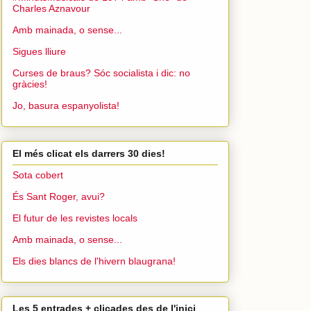
Charles Aznavour
Amb mainada, o sense...
Sigues lliure
Curses de braus? Sóc socialista i dic: no
gràcies!
Jo, basura espanyolista!
El més clicat els darrers 30 dies!
Sota cobert
És Sant Roger, avui?
El futur de les revistes locals
Amb mainada, o sense...
Els dies blancs de l'hivern blaugrana!
Les 5 entrades + clicades des de l'inici