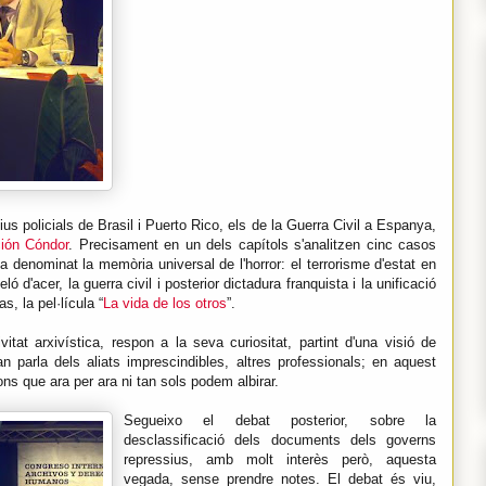
ius policials de Brasil i Puerto Rico, els de la Guerra Civil a Espanya,
ión Cóndor
. Precisament en un dels capítols s'analitzen cinc casos
 denominat la memòria universal de l'horror: el terrorisme d'estat en
ó d'acer, la guerra civil i posterior dictadura franquista i la unificació
, la pel·lícula “
La vida de los otros
”.
itat arxivística, respon a la seva curiositat, partint d'una visió de
 parla dels aliats imprescindibles, altres professionals; en aquest
ons que ara per ara ni tan sols podem albirar.
Segueixo el debat posterior, sobre la
desclassificació dels documents dels governs
repressius, amb molt interès però, aquesta
vegada, sense prendre notes. El debat és viu,