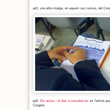
pd1: una altra imatge, en aquest cas curiosa, del Con
pd2:
Els arxius i el dret a consultar-los
és l'article q
Congrés.