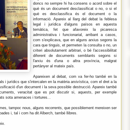
doncs no sempre hi ha consens o acord sobre el
què és un document desclassificat o no, o si el
què es desclassifica és el document o la
informació. Apareix al llarg del debat la feblesa
legal i jurídica d'alguns països en aquesta
temàtica, fet que afavoreix la picaresca
administrativa i funcionarial, arribant a casos,
com s'explicava, que en alguns arxius segons la
cara que tinguis, et permeten la consulta o no, un
criteri absolutament arbitrari, o bé l'accessibilitat
diferent de documents semblants segons si
l'arxiu és d'una o altra província, malgrat
pertànyer al mateix país.
Apareixen al debat, com va fer-ho també en la
 i jurídics que s'intercalen en la matèria arxivística, com el dret a la
lassificació d'un document i la seva possible destrucció. Apareix també
ocuments, veracitat que es pot discutir si, aquests, per exemple
ats sota amenaces i tortures...
temes, tampoc nous, alguns recorrents, que possiblement mereixen ser
ades i, tal i com ha dit Alberch, també llibres.
eix.