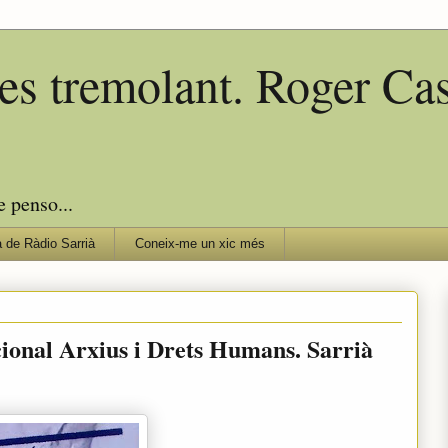
edes tremolant. Roger C
e penso...
 de Ràdio Sarrià
Coneix-me un xic més
ional Arxius i Drets Humans. Sarrià