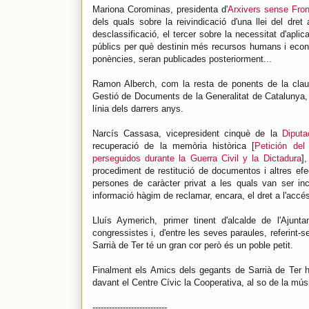
Mariona Corominas, presidenta d'
Arxivers sense Fron
dels quals sobre la reivindicació d'una llei del dre
desclassificació, el tercer sobre la necessitat d'apli
públics per què destinin més recursos humans i econò
ponències, seran publicades posteriorment...
Ramon Alberch, com la resta de ponents de la clausu
Gestió de Documents de la Generalitat de Catalunya, h
línia dels darrers anys.
Narcís Cassasa, vicepresident cinquè de la
Diputa
recuperació de la memòria històrica [
Petición de
perseguidos durante la Guerra Civil y la Dictadura
]
procediment de restitució de documentos i altres efec
persones de caràcter privat a les quals van ser in
informació hàgim de reclamar, encara, el dret a l'accés 
Lluís Aymerich, primer tinent d'alcalde de l'Ajun
congressistes i, d'entre les seves paraules, referint-se
Sarrià de Ter té un gran cor però és un poble petit.
Finalment els Amics dels gegants de Sarrià de Ter ha
davant el Centre Cívic la Cooperativa, al so de la músic
---------------------------