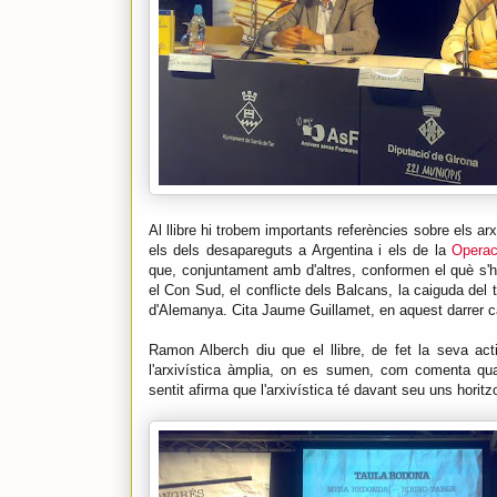
Al llibre hi trobem importants referències sobre els arx
els dels desapareguts a Argentina i els de la
Operac
que, conjuntament amb d'altres, conformen el què s'ha
el Con Sud, el conflicte dels Balcans, la caiguda del tel
d'Alemanya. Cita Jaume Guillamet, en aquest darrer cas
Ramon Alberch diu que el llibre, de fet la seva activ
l'arxivística àmplia, on es sumen, com comenta quan
sentit afirma que l'arxivística té davant seu uns horitz