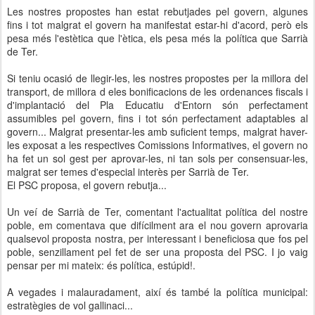
Les nostres propostes han estat rebutjades pel govern, algunes
fins i tot malgrat el govern ha manifestat estar-hi d'acord, però els
pesa més l'estètica que l'ètica, els pesa més la política que Sarrià
de Ter.
Si teniu ocasió de llegir-les, les nostres propostes per la millora del
transport, de millora d eles bonificacions de les ordenances fiscals i
d'implantació del Pla Educatiu d'Entorn són perfectament
assumibles pel govern, fins i tot són perfectament adaptables al
govern... Malgrat presentar-les amb suficient temps, malgrat haver-
les exposat a les respectives Comissions Informatives, el govern no
ha fet un sol gest per aprovar-les, ni tan sols per consensuar-les,
malgrat ser temes d'especial interès per Sarrià de Ter.
El PSC proposa, el govern rebutja...
Un veí de Sarrià de Ter, comentant l'actualitat política del nostre
poble, em comentava que difícilment ara el nou govern aprovaria
qualsevol proposta nostra, per interessant i beneficiosa que fos pel
poble, senzillament pel fet de ser una proposta del PSC. I jo vaig
pensar per mi mateix: és política, estúpid!.
A vegades i malauradament, així és també la política municipal:
estratègies de vol gallinaci...