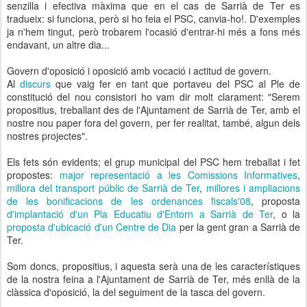
senzilla i efectiva màxima que en el cas de Sarrià de Ter es
tradueix: si funciona, però si ho feia el PSC, canvia-ho!. D'exemples
ja n'hem tingut, però trobarem l'ocasió d'entrar-hi més a fons més
endavant, un altre dia...
Govern d'oposició i oposició amb vocació i actitud de govern.
Al
discurs
que vaig fer en tant que portaveu del PSC al Ple de
constitució del nou consistori ho vam dir molt clarament: "Serem
propositius, treballant des de l'Ajuntament de Sarrià de Ter, amb el
nostre nou paper fora del govern, per fer realitat, també, algun dels
nostres projectes".
Els fets són evidents; el grup municipal del PSC hem treballat i fet
propostes:
major representació a les Comissions Informatives
,
millora del transport públic de Sarrià de Ter
,
millores i ampliacions
de les bonificacions de les ordenances fiscals'08
, proposta
d'implantació d'un Pla Educatiu d'Entorn a Sarrià de Ter
, o la
proposta d'ubicació d'un Centre de Dia
per la gent gran a Sarrià de
Ter.
Som doncs, propositius, i aquesta serà una de les característiques
de la nostra feina a l'Ajuntament de Sarrià de Ter, més enllà de la
clàssica d'oposició, la del seguiment de la tasca del govern.