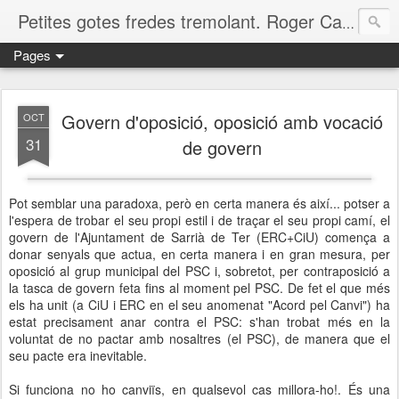
Petites gotes fredes tremolant. Roger Casero Gumbau. Girona
Pages
Govern d'oposició, oposició amb vocació
OCT
31
de govern
Pot semblar una paradoxa, però en certa manera és així... potser a
l'espera de trobar el seu propi estil i de traçar el seu propi camí, el
govern de l'Ajuntament de Sarrià de Ter (ERC+CiU) comença a
donar senyals que actua, en certa manera i en gran mesura, per
oposició al grup municipal del PSC i, sobretot, per contraposició a
la tasca de govern feta fins al moment pel PSC. De fet el que més
els ha unit (a CiU i ERC en el seu anomenat "Acord pel Canvi") ha
estat precisament anar contra el PSC: s'han trobat més en la
voluntat de no pactar amb nosaltres (el PSC), de manera que el
seu pacte era inevitable.
Si funciona no ho canviïs, en qualsevol cas millora-ho!. És una