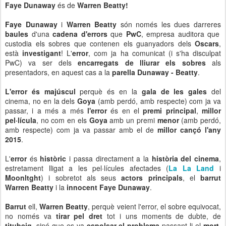
Faye Dunaway
és de
Warren Beatty!
Faye Dunaway
i
Warren Beatty
són només les dues darreres
baules
d'una
cadena d'errors
que
PwC
, empresa auditora que
custodia els sobres que contenen els guanyadors dels
Oscars
,
està
investigant
! L'
error
, com ja ha comunicat (i s'ha disculpat
PwC) va ser dels
encarregats de lliurar els sobres
als
presentadors, en aquest cas a la
parella Dunaway - Beatty
.
L'error és majúscul
perquè és en la
gala de les gales
del
cinema, no en la dels
Goya
(amb perdó, amb respecte) com ja va
passar, i a més a més
l'error
és en el
premi principal
,
millor
pel·lícula
, no com en els
Goya
amb un premi
menor
(amb perdó,
amb respecte) com ja va passar amb el de
millor cançó l'any
2015
.
L'
error
és
històric
i passa directament a la
història del cinema
,
estretament lligat a les pel·lícules afectades (
La La Land
i
Moonltght
) i sobretot als seus
actors principals
, el
barrut
Warren Beatty
i la
innocent Faye Dunaway
.
Barrut
ell,
Warren Beatty
, perquè veient l'error, el sobre equivocat,
no només va
tirar pel dret
tot i uns moments de dubte, de
titubeig
, sinó que es va
espolsar el problema
passant-li el
mort,