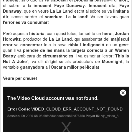
el sobre, a la
innocent Faye Dunaway
.
Innocent
ella,
Faye
Dunaway
, que en veure
La La Land
escrit al sobre es va
limitar
a
dir
, sense perdre el
somriure
,
La la land
! Va ser llavors quan
l'error es va consumar!
Però aquesta
història
, com quasi totes, també té un
heroi
,
Jordan
Horowitz
, productor de
La La Land
, qui assabentat del
majúscul
error
va
concentrar
tota la seva
ràbia
i
indignació
en un
gest
:
quan li va
prendre de les mans la targeta correcta
a un
Warren
Beatty
amb cara de
circumstàncies
. i va esmenar l'error:"
This Is
Not A Joke
", va dir dirigint-se als productors de
Moonlight
, la
veritable
guanyadora
a l'
Oscar a millor pel·lícula!
Veure per creure!