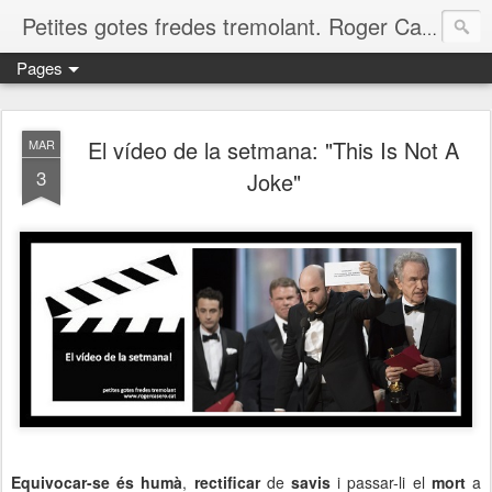
Petites gotes fredes tremolant. Roger Casero Gumbau. Girona
Pages
El vídeo de la setmana: "This Is Not A
MAR
3
Joke"
Equivocar-se és humà
,
rectificar
de
savis
i passar-li el
mort
a