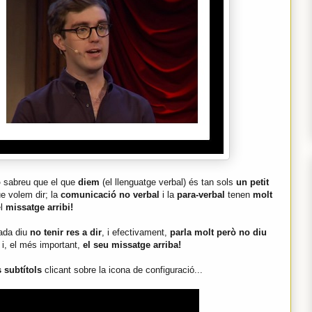
ó
sabreu que el que
diem
(el llenguatge verbal) és tan sols
un petit
e volem dir; la
comunicació no verbal
i la
para-verbal
tenen
molt
el
missatge arribi!
rada diu
no tenir res a dir
, i efectivament,
parla molt però no diu
i, el més important,
el seu missatge arriba!
s subtítols
clicant sobre la icona de configuració...