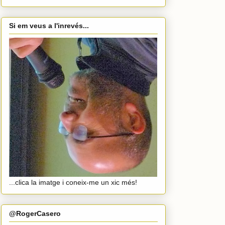
Si em veus a l'inrevés...
...clica la imatge i coneix-me un xic més!
@RogerCasero