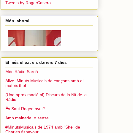
Tweets by RogerCasero
Món laboral
El més clicat els darrers 7 dies
Més Ràdio Sarrià
Alive. Minuts Musicals de cançons amb el
mateix títol
(Una aproximació al) Discurs de la Nit de la
Ràdio
És Sant Roger, avui?
Amb mainada, o sense...
#MinutsMusicals de 1974 amb "She" de
Charles Aznavour