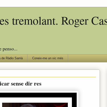
edes tremolant. Roger C
e penso...
 de Ràdio Sarrià
Coneix-me un xic més
car sense dir res