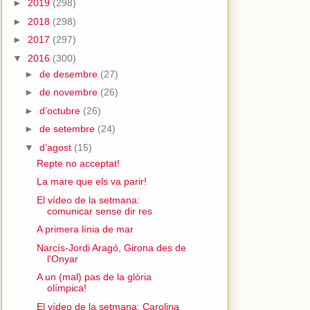
►
2019
(298)
►
2018
(298)
►
2017
(297)
▼
2016
(300)
►
de desembre
(27)
►
de novembre
(26)
►
d’octubre
(26)
►
de setembre
(24)
▼
d’agost
(15)
Repte no acceptat!
La mare que els va parir!
El vídeo de la setmana:
comunicar sense dir res
A primera línia de mar
Narcís-Jordi Aragó, Girona des de
l'Onyar
A un (mal) pas de la glòria
olímpica!
El vídeo de la setmana: Carolina