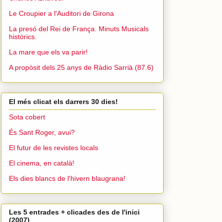
Le Croupier a l'Auditori de Girona
La presó del Rei de França. Minuts Musicals
històrics.
La mare que els va parir!
A propòsit dels 25 anys de Ràdio Sarrià (87.6)
El més clicat els darrers 30 dies!
Sota cobert
És Sant Roger, avui?
El futur de les revistes locals
El cinema, en català!
Els dies blancs de l'hivern blaugrana!
Les 5 entrades + clicades des de l'inici
(2007)