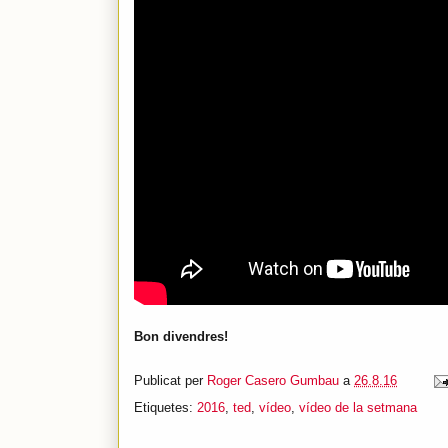
Bon divendres!
Publicat per
Roger Casero Gumbau
a
26.8.16
Etiquetes:
2016
,
ted
,
vídeo
,
vídeo de la setmana