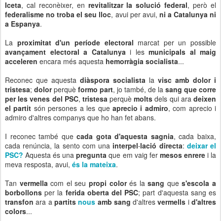
Iceta
, cal reconèixer, en
revitalitzar la solució federal
, però el
federalisme
no troba el seu lloc
, avui per avui,
ni a Catalunya ni
a Espanya
.
La
proximitat d'un període electoral
marcat per un possible
avançament electoral a Catalunya
i les
municipals al maig
acceleren
encara més aquesta
hemorràgia socialista
...
Reconec que aquesta
diàspora socialista
la
visc amb dolor i
tristesa
;
dolor
perquè
formo part
, jo també, de la
sang que corre
per les venes del PSC
,
tristesa
perquè
molts
dels qui ara
deixen
el partit
són persones a les que
aprecio i admiro
, com aprecio i
admiro d'altres companys que ho han fet abans.
I reconec també que
cada gota d'aquesta sagnia
, cada baixa,
cada renúncia, la sento com una
interpel·lació directa
:
deixar el
PSC?
Aquesta és una
pregunta
que em vaig fer
mesos enrere
i la
meva resposta, avui,
és la mateixa
.
Tan
vermella
com el seu
propi color
és la
sang
que
s'escola a
borbollons
per la
ferida oberta del PSC
; part d'aquesta sang es
transfon
ara a
partits
nous
amb sang
d'altres
vermells
i
d'altres
colors
...