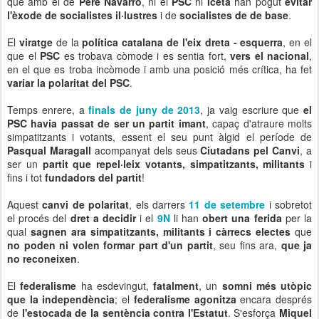
que amb el de
Pere Navarro
, ni el
PSC
ni
Iceta
han pogut
evitar
l'èxode de socialistes il·lustres
i de
socialistes de de base
.
El
viratge
de la
política catalana de l'eix dreta - esquerra
, en el
que el
PSC
es trobava còmode i es sentia fort,
vers el nacional
,
en el que es troba incòmode i amb una posició més crítica, ha fet
variar la polaritat del PSC
.
Temps enrere, a
finals de juny de 2013
, ja vaig escriure que
el
PSC havia passat de ser un partit imant
, capaç d'atraure molts
simpatitzants i votants, essent el seu punt àlgid el període de
Pasqual Maragall
acompanyat dels seus
Ciutadans pel Canvi
, a
ser un
partit que repel·leix votants, simpatitzants, militants
i
fins i tot
fundadors del partit
!
Aquest
canvi de polaritat
, els darrers
11 de setembre
i sobretot
el procés del
dret a decidir
i el
9N
li han
obert una ferida
per la
qual
sagnen ara simpatitzants, militants i càrrecs electes
que
no poden ni volen formar part d'un partit
, seu fins ara,
que ja
no reconeixen
.
El
federalisme
ha esdevingut,
fatalment
, un
somni més utòpic
que la independència
; el
federalisme agonitza
encara després
de
l'estocada de la sentència contra l'Estatut
. S'esforça
Miquel