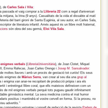
), de
Carles Sala i Vila
:
a passada el vaig comprar a la
Llibreria 22
com a regal d'aniversari
a mitjana, la Irina (9 anys). Casualitats de la vida el dissabte al matí
eteria del barri gironí de Santa Eugènia, al seu autor, en Carles Sala,
scriptor de literatura infantil. Amés aquest és un llibre molt fraternal,
racions
són obra del seu germà,
Eloi Vila Sala
.
+ enigmes verbals
(
LlibreriaUniversitària
), de Joan Clotet, Miquel
ill, Emma Rafecas, Joan Carles Orengo i
Josep M. Sansalvador
:
t de moltes llavors i amb un procés de gestació tot curiós! Els seus
nals enigmes de
Màrius Serra
, van crear al seu dia una
grup al
 i enigma van anar-ne recopilant de producció pròpia i ara els
rtit i entretingut llibre coral, que ells mateixos defineixen com un
més de mil enigmes verbals perquè tots pugueu gaudir infinitament
udable gimnàstica mental. La seva medicina contra el mal humor
aris positius i mantindrà el vostre cervell en forma. Si la proveu, no
teu advertits."
bre comparteixo veïnatge i consell de redacció de la revista
Parlem de