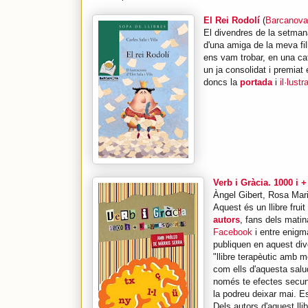
El Rei Rodolí
(
Barcanova
El divendres de la setman
d'una amiga de la meva fill
ens vam trobar, en una caf
un ja consolidat i premiat e
doncs la
portada
i
il·lust
Verb i Gràcia. 1000 i 
Àngel Gibert, Rosa Mar
Aquest és un llibre frui
autors
, fans dels mati
Facebook
i entre enigma
publiquen en aquest dive
"llibre terapèutic amb 
com ells d'aquesta sal
només te efectes secund
la podreu deixar mai. Es
Dels autors d'aquest lli