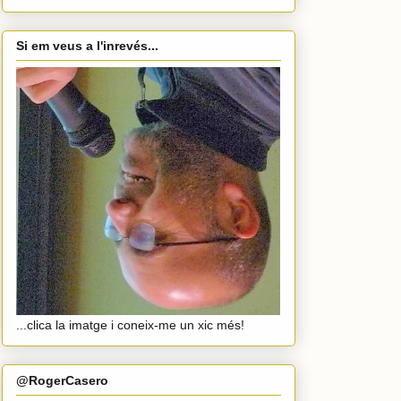
Si em veus a l'inrevés...
...clica la imatge i coneix-me un xic més!
@RogerCasero