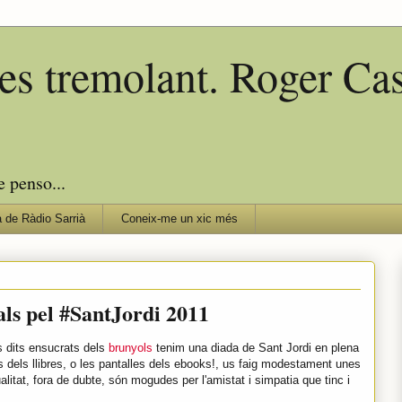
edes tremolant. Roger C
e penso...
 de Ràdio Sarrià
Coneix-me un xic més
ls pel #SantJordi 2011
s dits ensucrats dels
brunyols
tenim una diada de Sant Jordi en plena
dels llibres, o les pantalles dels ebooks!, us faig modestament unes
litat, fora de dubte, són mogudes per l'amistat i simpatia que tinc i