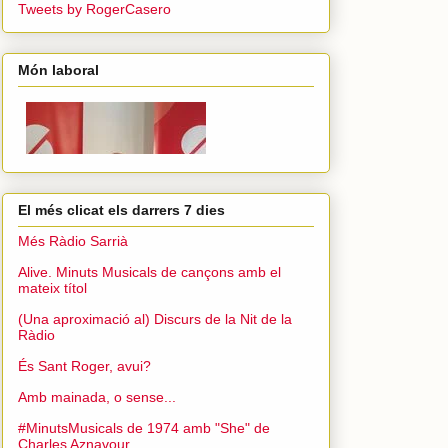
Tweets by RogerCasero
Món laboral
El més clicat els darrers 7 dies
Més Ràdio Sarrià
Alive. Minuts Musicals de cançons amb el
mateix títol
(Una aproximació al) Discurs de la Nit de la
Ràdio
És Sant Roger, avui?
Amb mainada, o sense...
#MinutsMusicals de 1974 amb "She" de
Charles Aznavour