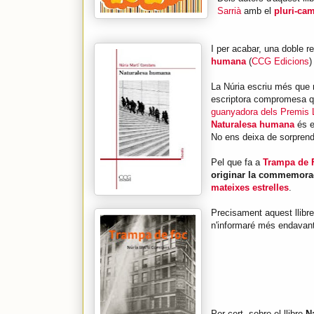
Sarrià
amb el
pluri-ca
I per acabar, una doble r
humana
(
CCG Edicions
)
La Núria escriu més que 
escriptora compromesa que
guanyadora dels Premis Li
Naturalesa humana
és el
No ens deixa de sorprendr
Pel que fa a
Trampa de 
originar la commemorac
mateixes estrelles
.
Precisament aquest llibre
n'informaré més endavant
Per cert, sobre el llibre
N