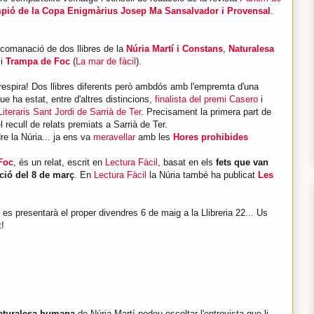
mpió de la Copa Enigmàrius
Josep Ma Sansalvador i Provensal
.
ecomanació de dos llibres de la
Núria Martí i Constans
,
Naturalesa
 i
Trampa de Foc
(
La mar de fàcil
).
respira! Dos llibres diferents però ambdós amb l'empremta d'una
 ha estat, entre d'altres distincions,
finalista del premi Casero
i
teraris Sant Jordi de Sarrià de Ter
. Precisament la primera part de
 recull de relats premiats a Sarrià de Ter.
e la Núria... ja ens va
meravellar
amb les
Hores prohibides
Foc
, és un relat, escrit en
Lectura Fàcil
, basat en els
fets que van
ió del 8 de març
. En
Lectura Fàcil
la Núria també ha publicat
Les
 es presentarà el proper divendres 6 de maig a la Llibreria 22... Us
!
aturalesa humana
de Núria Martí podeu escoltar l'entrevista que li