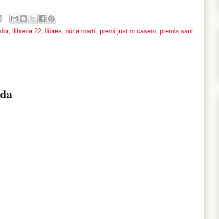
dor
,
llibreria 22
,
llibres
,
núria martí
,
premi just m casero
,
premis sant
ada