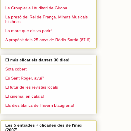
Le Croupier a l'Auditori de Girona
La presó del Rei de França. Minuts Musicals
històrics.
La mare que els va parir!
A propòsit dels 25 anys de Ràdio Sarrià (87.6)
El més clicat els darrers 30 dies!
Sota cobert
És Sant Roger, avui?
El futur de les revistes locals
El cinema, en català!
Els dies blancs de l'hivern blaugrana!
Les 5 entrades + clicades des de l'inici
(2007)