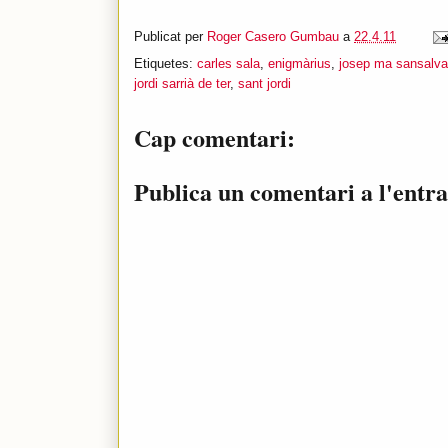
Publicat per
Roger Casero Gumbau
a
22.4.11
Etiquetes:
carles sala
,
enigmàrius
,
josep ma sansalva
jordi sarrià de ter
,
sant jordi
Cap comentari:
Publica un comentari a l'entr