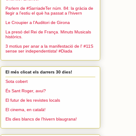
Parlem de #SarriadeTer núm. 84: la gràcia de
llegir a l'estiu el què ha passat a l'hivern
Le Croupier a l'Auditori de Girona
La presó del Rei de França. Minuts Musicals
històrics.
3 motius per anar a la manifestació de l' #11S
sense ser independentista! #Diada
El més clicat els darrers 30 dies!
Sota cobert
És Sant Roger, avui?
El futur de les revistes locals
El cinema, en català!
Els dies blancs de l'hivern blaugrana!