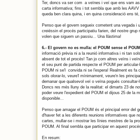
Ter, doncs va ser com a veïnes i veí que ens vam assa
carta informativa; fins i tot sembla que amb les AAVV
queda ben clara quina, i en quina consideració ens té, 
Penso que el govern segueix cometent una vegada i una
creiéssin el procés participatiu farien, del nostre grup
volen que siguem un passiu... Una llàstima!
6.- El govern no es mulla: el POUM sense el POU
informació prèvia ni a la reunió informativa i ni tan s
absent de tot el procés! Tan jo com altres veïns i veï
el seu punt de partida respecte el POUM per articular-h
POUM ni se'l convida ni se l'espera! Realment es fa di
sols olorar-lo, veure'l mínimament, veure'n les princi
demanar que qualsevol veï o veïna pogués consultar-lo
Doncs res més lluny de la realitat: el dimarts 23 de 
poder veure l'expedient del POUM el dijous 25 de la 
disponible...
Penso que amagar el POUM és el principal error del g
d'haver fet a les diferents reunions informatives que no
cartes, mullar-se i mostrar les línies mestres de la prop
POUM. Al final sembla que participar en aquest procés
En resum: