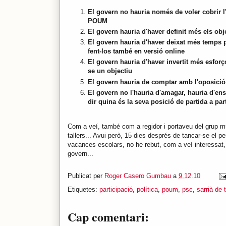
El govern no hauria només de voler cobrir l'
POUM
El govern hauria d'haver definit més els obje
El govern hauria d'haver deixat més temps pe
fent-los també en versió online
El govern hauria d'haver invertit més esforç
se un objectiu
El govern hauria de comptar amb l'oposició
El govern no l'hauria d'amagar, hauria d'ens
dir quina és la seva posició de partida a part
Com a veí, també com a regidor i portaveu del grup mun
tallers... Avui però, 15 dies després de tancar-se el pe
vacances escolars, no he rebut, com a veí interessat, 
govern...
Publicat per
Roger Casero Gumbau
a
9.12.10
Etiquetes:
participació
,
política
,
poum
,
psc
,
sarrià de t
Cap comentari: