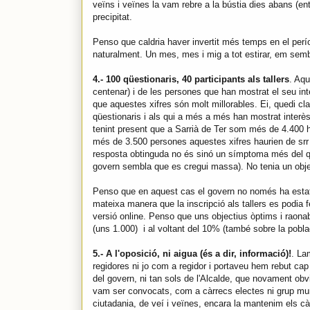
veïns i veïnes la vam rebre a la bústia dies abans (en
precipitat.
Penso que caldria haver invertit més temps en el perí
naturalment. Un mes, mes i mig a tot estirar, em semb
4.- 100 qüestionaris, 40 participants als tallers
. Aqu
centenar) i de les persones que han mostrat el seu inte
que aquestes xifres són molt millorables. Ei, quedi cla
qüestionaris i als qui a més a més han mostrat interès 
tenint present que a Sarrià de Ter som més de 4.400 ha
més de 3.500 persones aquestes xifres haurien de srr 
resposta obtinguda no és sinó un símptoma més del què
govern sembla que es cregui massa). No tenia un object
Penso que en aquest cas el govern no només ha estat 
mateixa manera que la inscripció als tallers es podia f
versió online. Penso que uns objectius òptims i raonab
(uns 1.000) i al voltant del 10% (també sobre la poblac
5.- A l'oposició, ni aigua (és a dir, informació)!
. La
regidores ni jo com a regidor i portaveu hem rebut ca
del govern, ni tan sols de l'Alcalde, que novament obv
vam ser convocats, com a càrrecs electes ni grup muni
ciutadania, de veí i veïnes, encara la mantenim els c