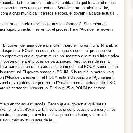
bentar de tot el procés. Totes les entitats del poble van rebre una
 es van fer unes reunions extra... Semblant-me tot això molt bé,
com a grup municipal i càrrecs electes, el govern i alcalde actuals...
 altra el mateix error: negar-nos la informació. Si ralment es
 municipal, un actiu més en tot el procés. Però l'Alcalde i el govern
M
. El govern demana que ens mullem, però ell no es mulla! Ni amb la
ols després, el POUM ha estat, és i segueix essent el protagonista
nes esperaven que el govern municipal mostrés a la reunió informativa
i posteriorment el procés de participació. Però no, res de res. El
fícil participar en un procés participatiu sobre el POUM sense ni tan
pals directrius! El govern amaga el POUM! A la reunió jo mateix vaig
 i l'Alcalde va assentir: el POUM està a disposició a l'Ajuntament.
novembre vaig demanar per mail a l'Alcalde, com a portaveu del PSC,
mateixa setmana; innocent jo! El dijous 25 el POUM no estava
overn en tot aquest procés. Penso que el govern el què hauria
 va fer, a part d'explicar la inconcreció del procés, era ensenyar les
osta del govern, o si volen de l'arquitecte redactor, vol fer del
 sigui més aviat un acte de fe...