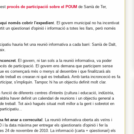
uest
procés de participació sobre el POUM
de Sarrià de Ter,
squi només cobrir l'expedien
t. El govern municipal no ha incentivat
rtit un qüestionari d'opinió i informació a totes les llars, però només
patiu hauria fet una reunió informativa a cada barri: Sarrià de Dalt,
aix.
inconcret
. El govern, ni tan sols a la reunió informativa, va poder
 procés de participació. El govern ens demana que participem sense
que es començarà més o menys al desembre i que finalitzarà als
e treball es crearan ni què es treballarà. Amb tanta incronceció es fa
rticipar, s'impliquin. Tampoc hi ha un objectiu definit molt clar.
funció de diferents centres d'interès (cultura i educació, indústria,
ria haver definit un calendari de reunions i un objectiu general a
e treball. Tot això hagués situat molt millor a la gent i sobretot en
articipatiu...
a fet anar a correcuita!
. La reunió informativa oberta als veïns i
i la data màxima per entregar els qüestionaris d'opinió i fer la
ecres 24 de novembre de 2010. La informació (carta + qüestionari) els