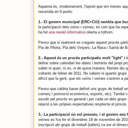
Aquesta és, modestament, l'opinió que em mereix aq
resumida en 6 punts:
1.- El govern municipal (ERC+CiU) sembla que bu
la participació dels veïns i veïnes; és cert que ha repa
ha fet
una reunió informativa
oberta a tothom.
Penso que si realment es cregués aquest procés partici
Pla de l'Horta, Pla dels Vinyers, La Rasa i Sarrià de B
2.- Aquest és un procés participatiu molt "light" i 
definir sobre calendari les dates i terminis del propi
saber ni quan, ni on, ni de quina manera. Només diu 
voltants de febrer de 2011. No sabem ni quants grups d
difícil que la gent, que els veïns i veïnes s'animin a pa
Penso que caldria haver definit uns grups de treball en 
comerç i promoció econòmica, esports, etc). També cald
assolir pel procés en general i per cada un dels grups d
relació a les pròpies expectatives resptecte el procés p
3.- La participació no vol presses, i el govern ens h
veïnes es fva fer el divendres 19 de novembre de 2010 
inscripció als grups de treball (tallers) va ser el dim