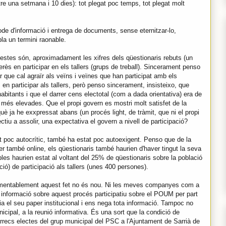
tre una setmana i 10 dies): tot plegat poc temps, tot plegat molt
ode d'informació i entrega de documents, sense eternitzar-lo,
la un termini raonable.
estes són, aproximadament les xifres dels qüestionaris rebuts (un
rès en participar en els tallers (grups de treball). Sincerament penso
r que cal agraïr als veïns i veïnes que han participat amb els
en participar als tallers, però penso sincerament, insisteixo, que
bitants i que el darrer cens electotal (com a dada orientativa) era de
més elevades. Que el propi govern es mostri molt satisfet de la
 ja he exxpressat abans (un procés light, de tràmit, que ni el propi
iu a assolir, una expectativa el govern a nivell de participació?
poc autocrític, també ha estat poc autoexigent. Penso que de la
er també online, els qüestionaris també haurien d'haver tingut la seva
les haurien estat al voltant del 25% de qüestionaris sobre la població
ió) de participació als tallers (unes 400 persones).
mentablement aquest fet no és nou. Ni les meves companyes com a
p informació sobre aquest procés participatiu sobre el POUM per part
ia el seu paper institucional i ens nega tota informació. Tampoc no
cipal, a la reunió informativa. És una sort que la condició de
àrrecs electes del grup municipal del PSC a l'Ajuntament de Sarrià de