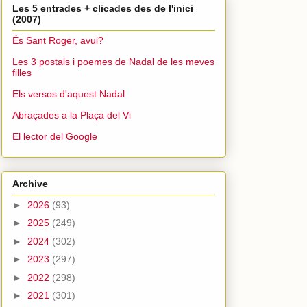
Les 5 entrades + clicades des de l'inici
(2007)
És Sant Roger, avui?
Les 3 postals i poemes de Nadal de les meves
filles
Els versos d'aquest Nadal
Abraçades a la Plaça del Vi
El lector del Google
Archive
►
2026
(93)
►
2025
(249)
►
2024
(302)
►
2023
(297)
►
2022
(298)
►
2021
(301)