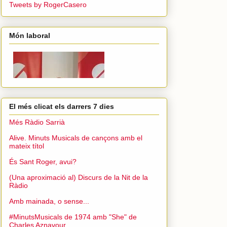
Tweets by RogerCasero
Món laboral
El més clicat els darrers 7 dies
Més Ràdio Sarrià
Alive. Minuts Musicals de cançons amb el
mateix títol
És Sant Roger, avui?
(Una aproximació al) Discurs de la Nit de la
Ràdio
Amb mainada, o sense...
#MinutsMusicals de 1974 amb "She" de
Charles Aznavour