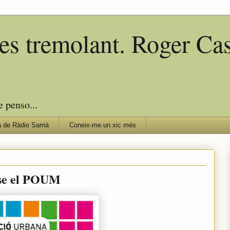
edes tremolant. Roger C
e penso...
 de Ràdio Sarrià
Coneix-me un xic més
nse el POUM