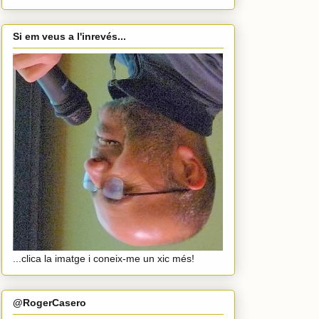
Si em veus a l'inrevés...
...clica la imatge i coneix-me un xic més!
@RogerCasero