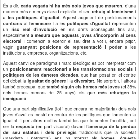
És a dir,
cada vegada hi ha més nois joves que mostren
, d'una
manera més o menys clara i explícita, el seu
rebuig al feminisme i
a les polítiques d'igualtat
. Aquest augment de posicionaments
contraris
al
feminisme
i a les
polítiques d'igualtat
representen
un
risc real d'involució
en els drets aconseguits fins ara,
especialment
a mesura que aquests joves s'incorporin al cens
electoral
i comencin a exercir el seu dret a vot i, encara pitjor,
vagin
guanyant posicions de representació i poder
a les
institucions, empreses, organitzacions, etc.
Aquest canvi de paradigma i marc ideològic es pot interpretar com
un
posicionament reaccionari a les transformacions socials i
polítiques de les darreres dècades
, que han posat en el centre
del debat la
igualtat de gènere
i la
diversitat
. No sorprèn, i alhora
també preocupa, que
també siguin els homes més joves
(el 38%
dels homes menors de 25 anys) els que
més rebutgen la
immigració
.
Que una part significativa (tot i que encara no majoritària) dels nois
joves d'avui es mostri en contra de les polítiques que fomenten la
igualtat, i per altres motius també les que fomenten l'acollida, pot
ser la
resposta
(en part visceral) davant
l'amenaça de la pèrdua
del seu estatus i dels privilegis
tradicionals que la societat
(masclista i patriarcal) ens ha atorgat als
homes
. Aquesta