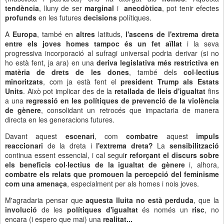
tendència
, lluny de ser
marginal
i
anecdòtica
, pot tenir efectes
profunds
en les futures
decisions
polítiques.
A
Europa
, també en
altres
latituds,
l'ascens de l'extrema dreta
entre els joves homes tampoc és un fet aïllat
i la seva
progressiva incorporació al sufragi universal podria derivar (si no
ho està fent, ja ara) en una
deriva legislativa més restrictiva en
matèria de drets de les dones
, també dels
col·lectius
minoritzats
, com ja està fent el
president Trump als Estats
Units
. Això pot implicar des de la
retallada de lleis d'igualtat
fins
a una
regressió en les polítiques de prevenció de la violència
de gènere
, consolidant un retrocés que impactaria de manera
directa en les generacions futures.
Davant aquest
escenari
, com
combatre
aquest
impuls
reaccionari
de la dreta i
l'extrema dreta?
La
sensibilització
continua essent essencial, i cal segui
r reforçant el discurs sobre
els beneficis col·lectius de la igualtat de gènere
i, alhora,
combatre els relats que promouen la percepció del feminisme
com una amenaça
, especialment per als homes i nois joves.
M'agradaria pensar que
aquesta lluita no està perduda
, que la
involució
de les
polítiques d'igualtat
és només un
risc
, no
encara (i espero que mai) una
realitat...