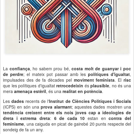
La
confiança
, ho sabem prou bé,
costa molt de guanyar i poc
de perdre
; el mateix pot passar amb les
polítiques d'igualtat
,
impulsades des de fa dècades pel
moviment feminista
. El
risc
que les polítiques d'igualtat
retrocedeixin
és
plausible
, no és una
mera
amenaça estèril
, és una
realitat en potència
.
Les
dades
recents de l'
Institut de Ciències Polítiques i Socials
(ICPS) en són una
prova alarmant
; aquestes dades mostren una
tendència creixent entre els nois joves cap a ideologies de
dreta i extrema dreta
:
6 de cada 10
estan en
contra del
feminisme
, una caiguda en picat de gairebé 20 punts respecte del
sondeig de fa un any.