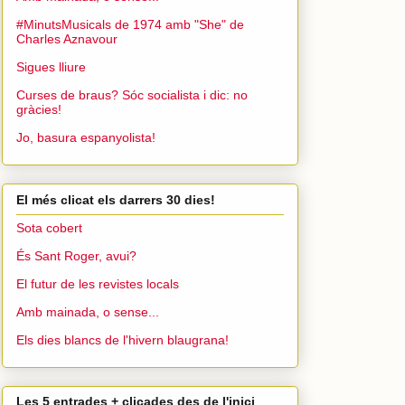
#MinutsMusicals de 1974 amb "She" de
Charles Aznavour
Sigues lliure
Curses de braus? Sóc socialista i dic: no
gràcies!
Jo, basura espanyolista!
El més clicat els darrers 30 dies!
Sota cobert
És Sant Roger, avui?
El futur de les revistes locals
Amb mainada, o sense...
Els dies blancs de l'hivern blaugrana!
Les 5 entrades + clicades des de l'inici