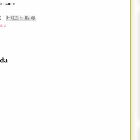
de carrer.
itat
ada