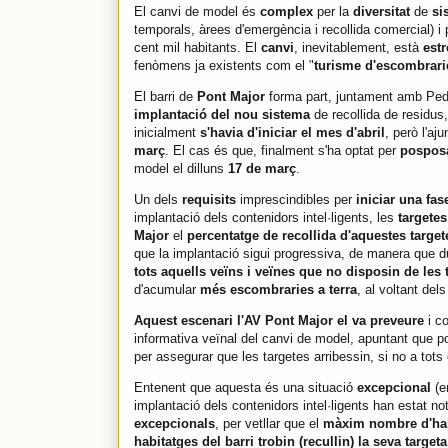
El canvi de model és
complex
per la
diversitat
de
si
temporals, àrees d'emergència i recollida comercial) i
cent mil habitants. El
canvi
, inevitablement, està
estr
fenòmens ja existents com el "
turisme d'escombrari
El barri de
Pont Major
forma part, juntament amb Pedr
implantació del nou sistema
de recollida de residus
inicialment
s'havia d'iniciar el mes d'abril
, però l'a
març
. El cas és que, finalment s'ha optat per
posposa
model el dilluns
17 de març
.
Un dels
requisits
imprescindibles per
iniciar una fas
implantació dels contenidors intel·ligents, les
targete
Major
el
percentatge de recollida d'aquestes targe
que la implantació sigui progressiva, de manera que du
tots aquells veïns i veïnes que no disposin de les
d'acumular
més escombraries a terra
, al voltant del
Aquest escenari l'AV Pont Major el va preveure
i c
informativa veïnal del canvi de model, apuntant que 
per assegurar que les targetes arribessin, si no a tots
Entenent que aquesta és una situació
excepcional
(e
implantació dels contenidors intel·ligents han estat no
excepcionals
, per vetllar que el
màxim nombre d'hab
habitatges del barri trobin (recullin) la seva targeta