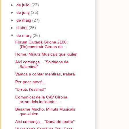
►
de juliol
(27)
►
de juny
(25)
►
de maig
(27)
►
d’abril
(26)
▼
de març
(26)
Fòrum Ciutadà Girona 2100:
(Re)construir Girona de...
Home. Minuts Musicals que xiulen
Així comença... "Soldados de
Salamina"
Vamos a contar mentiras, tralará
Per pocs anys!...
"Urruti, t'estimo!"
Comunicat de la CAV Girona
arran dels incidents i ...
Bésame Mucho. Minuts Musicals
que xiulen
Així comença... "Dona de teatre"