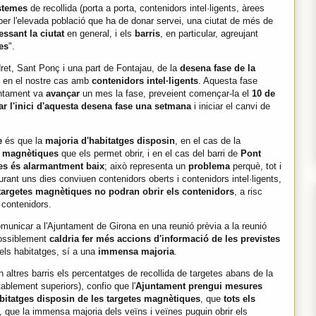
stemes
de recollida (porta a porta, contenidors intel·ligents, àrees
 per l'elevada població que ha de donar servei, una ciutat de més de
essant la ciutat
en general, i els
barris
, en particular, agreujant
es
".
et, Sant Ponç i una part de Fontajau, de la
desena fase de la
, en el nostre cas amb
contenidors intel·ligents
. Aquesta fase
juntament va
avançar
un mes la fase, preveient començar-la el
10 de
r l'inici d'aquesta desena fase una setmana
i iniciar el canvi de
e
és que la
majoria d'habitatges disposin
, en el cas de la
s magnètiques
que els permet obrir, i en el cas del barri de
Pont
tes és alarmantment baix
; això representa un
problema
perquè, tot i
rant uns dies conviuen contenidors oberts i contenidors intel·ligents,
 targetes magnètiques no podran obrir els contenidors
, a risc
s contenidors.
omunicar a l'Ajuntament de Girona en una reunió prèvia a la reunió
possiblement
caldria fer més accions d'informació de les previstes
 els habitatges, sí a una
immensa majoria
.
n altres barris els percentatges de recollida de targetes abans de la
tablement superiors), confio que l'
Ajuntament prengui mesures
itatges disposin de les targetes magnètiques
, que
tots els
, que la immensa majoria dels veïns i veïnes puguin obrir els