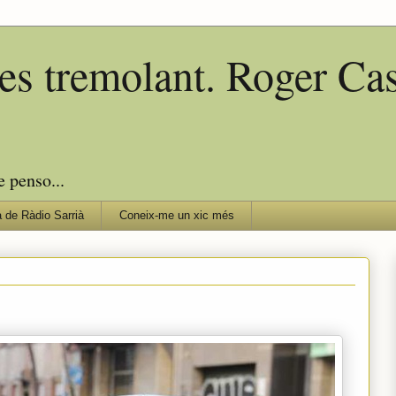
edes tremolant. Roger C
e penso...
 de Ràdio Sarrià
Coneix-me un xic més