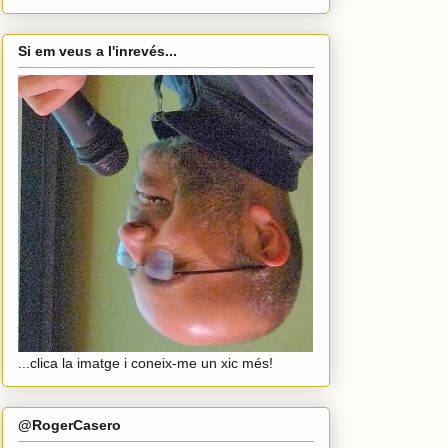
Si em veus a l'inrevés...
...clica la imatge i coneix-me un xic més!
@RogerCasero