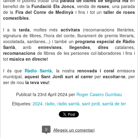
també ni podreu trobar una
parada de llibres de segona mà
en
benefici de la
Fundació Els Joncs
, venda de
roses
, una parada
de la
Fira del Conte de Medinyà
i fins i tot un
taller de roses
comestibles
.
I a la
tarda
, moltes més
activitats
(recomanacions literàries,
signatura de llibres, l'hora del conte, lliurament de premis literaris,
xocolatada, sardanes...) i també un
programa especial de Ràdio
Sarrià
, amb
entrevistes
,
llegendes
,
dites
catalanes,
recomanacions
de llibres de les persones col·laboradores i fins i
tot
música en directe!
I és que
Ràdio Sarrià
, la nostra
renovada i coral
emissora
municipal,
aquest Sant Jordi surt al carrer
per
escoltar-te
, per
ser de nou
la teva veu!
Publicat fa
23rd April 2024
per
Roger Casero Gumbau
Etiquetes:
2024
ràdio
ràdio sarrià
sant jordi
sarrià de ter
0
Afegeix un comentari