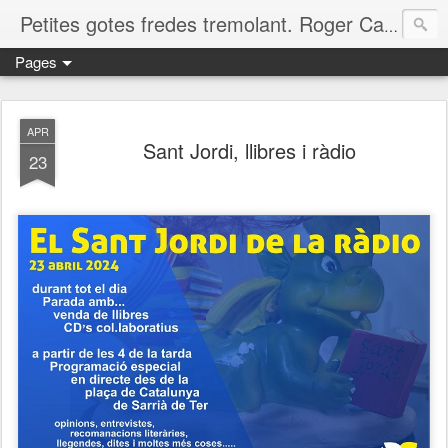
Petites gotes fredes tremolant. Roger Casero Gumbau. Girona
Pages
APR
Sant Jordi, llibres i ràdio
23