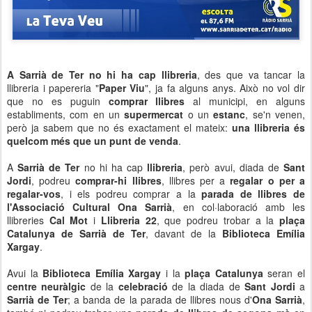
A Sarrià de Ter no hi ha cap llibreria
, des que va tancar la
llibreria i papereria "
Paper Viu
", ja fa alguns anys. Això no vol dir
que no es puguin
comprar llibres
al municipi, en alguns
establiments, com en un
supermercat
o un
estanc
, se'n venen,
però ja sabem que no és exactament el mateix:
una llibreria és
quelcom més que un punt de venda
.
A
Sarrià de Ter
no hi ha cap
llibreria
, però avui, diada de
Sant
Jordi
, podreu
comprar-hi llibres
, llibres per a
regalar o per a
regalar-vos
, i els podreu comprar a la
parada de llibres de
l'Associació Cultural Ona Sarrià
, en col·laboració amb les
llibreries
Cal Mot
i
Llibreria 22
, que podreu trobar a la
plaça
Catalunya de Sarrià de Ter
, davant de la
Biblioteca Emília
Xargay
.
Avui la
Biblioteca Emília Xargay
i la
plaça Catalunya
seran el
centre neuràlgic
de la
celebració
de la diada de
Sant Jordi
a
Sarrià de Ter
; a banda de la parada de llibres nous d'
Ona Sarrià
,