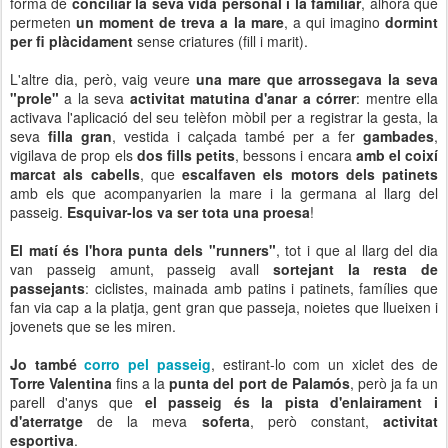
forma de
conciliar la seva vida personal i la familiar
, alhora que
permeten
un moment de treva a la mare
, a qui imagino
dormint
per fi plàcidament
sense criatures (fill i marit).
L'altre dia, però, vaig veure
una mare que arrossegava la seva
"prole"
a la seva
activitat matutina d'anar a córrer
: mentre ella
activava l'aplicació del seu telèfon mòbil per a registrar la gesta, la
seva
filla gran
, vestida i calçada també per a fer
gambades
,
vigilava de prop els
dos fills petits
, bessons i encara
amb el coixí
marcat als cabells
, que
escalfaven els motors dels patinets
amb els que acompanyarien la mare i la germana al llarg del
passeig.
Esquivar-los va ser tota una proesa
!
El matí és l'hora punta dels "runners"
, tot i que al llarg del dia
van passeig amunt, passeig avall
sortejant la resta de
passejants
: ciclistes, mainada amb patins i patinets, famílies que
fan via cap a la platja, gent gran que passeja, noietes que llueixen i
jovenets que se les miren.
Jo també
corro pel passeig
, estirant-lo com un xiclet des de
Torre Valentina
fins a la
punta del port de Palamós
, però ja fa un
parell d'anys que
el passeig és la pista d'enlairament i
d'aterratge
de la meva
soferta
, però constant,
activitat
esportiva
.