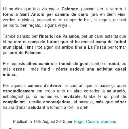
Hi ha dies que
faig via cap a
Calonge
, passant per la vorera, i
torno a Sant Antoni per camins de carro
(ara en diem vies
verdes, o pistes), passant entre camps de blat, ja segats, de blat
de moro, ben regats, i alguna vinya...
També transito per
l'interior de Palamós
, per un camí asfaltat que
hi ha
rere el camp de futbol que hi ha rere el camp de futbol
municipal
, i fins i tot algun dia
arribo fins a La Fosca
per tornar
pel
port de Palamós
...
Per aquests
altres camins
el
trànsit de gent
, també el
rodat
, és
més
escàs
i més
fluid
i
córrer esdevé una activitat quasi
íntima
...
Per aquests
camins d'interior
, al contrari que al passeig, quan
esporàdicament
em creuo amb un altre corredor la
salutació
,
esbufegant jo, no només és
inevitable
, també té un punt de
complicitat
i resulta
encoratjadora
; al passeig,
més que córrer
hauria d'anar
saludant
a tothom a tort i a dret!
Publicat fa
19th August 2015
per
Roger Casero Gumbau