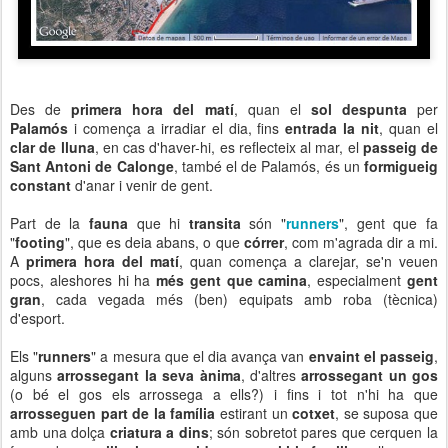
Des de
primera hora del matí
, quan el
sol despunta
per
Palamós
i comença a irradiar el dia, fins
entrada la nit
, quan el
clar de lluna
, en cas d'haver-hi, es reflecteix al mar, el
passeig de
Sant Antoni de Calonge
, també el de Palamós, és un
formigueig
constant
d'anar i venir de gent.
Part de la
fauna
que hi
transita
són "
runners
", gent que fa
"
footing
", que es deia abans, o que
córrer
, com m'agrada dir a mi.
A
primera hora del matí
, quan comença a clarejar, se'n veuen
pocs, aleshores hi ha
més gent que camina
, especialment
gent
gran
, cada vegada més (ben) equipats amb roba (tècnica)
d'esport.
Els "
runners
" a mesura que el dia avança van
envaint el passeig
,
alguns
arrossegant la seva ànima
, d'altres
arrossegant un gos
(o bé el gos els arrossega a ells?) i fins i tot n'hi ha que
arrosseguen part de la família
estirant un
cotxet
, se suposa que
amb una dolça
criatura a dins
; són sobretot pares que cerquen la