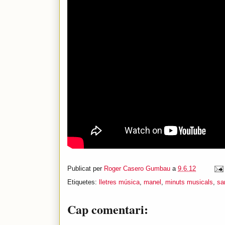
Publicat per
Roger Casero Gumbau
a
9.6.12
Etiquetes:
lletres música
,
manel
,
minuts musicals
,
sar
Cap comentari: