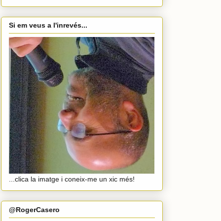
Si em veus a l'inrevés...
...clica la imatge i coneix-me un xic més!
@RogerCasero