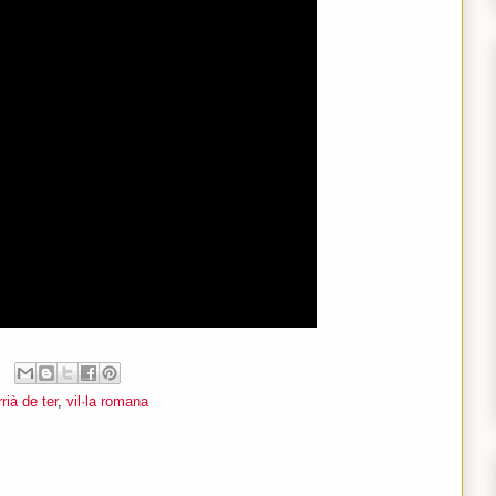
rià de ter
,
vil·la romana