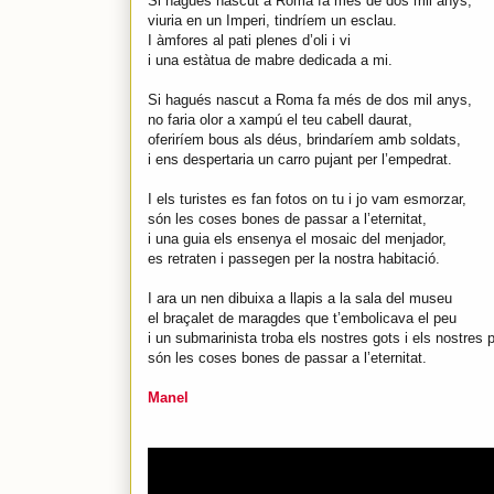
Si hagués nascut a Roma fa més de dos mil anys,
viuria en un Imperi, tindríem un esclau.
I àmfores al pati plenes d’oli i vi
i una estàtua de mabre dedicada a mi.
Si hagués nascut a Roma fa més de dos mil anys,
no faria olor a xampú el teu cabell daurat,
oferiríem bous als déus, brindaríem amb soldats,
i ens despertaria un carro pujant per l’empedrat.
I els turistes es fan fotos on tu i jo vam esmorzar,
són les coses bones de passar a l’eternitat,
i una guia els ensenya el mosaic del menjador,
es retraten i passegen per la nostra habitació.
I ara un nen dibuixa a llapis a la sala del museu
el braçalet de maragdes que t’embolicava el peu
i un submarinista troba els nostres gots i els nostres p
són les coses bones de passar a l’eternitat.
Manel