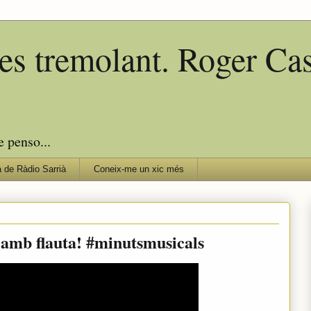
edes tremolant. Roger C
e penso...
 de Ràdio Sarrià
Coneix-me un xic més
l amb flauta! #minutsmusicals