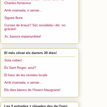
Charles Aznavour
Amb mainada, o sense...
Sigues lliure
Curses de braus? Sóc socialista i dic: no
gràcies!
Jo, basura espanyolista!
El més clicat els darrers 30 dies!
Sota cobert
És Sant Roger, avui?
El futur de les revistes locals
Amb mainada, o sense...
Els dies blancs de l'hivern blaugrana!
Les 5 entrades + clicades des de l'inici