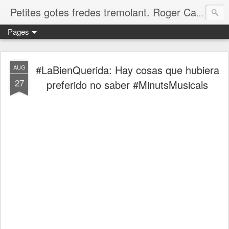
Petites gotes fredes tremolant. Roger Casero Gumbau. Girona
Pages
#LaBienQuerida: Hay cosas que hubiera
AUG
27
preferido no saber #MinutsMusicals