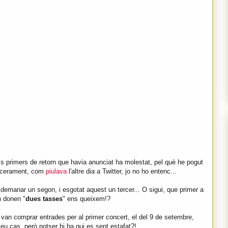
.
s primers de retorn que havia anunciat ha molestat, pel què he pogut
incerament, com
piulava
l'altre dia a Twitter, jo no ho entenc...
demanar un segon, i esgotat aquest un tercer... O sigui, que primer a
n donen "
dues tasses
" ens queixem!?
van comprar entrades per al primer concert, el del 9 de setembre,
eu cas, però potser hi ha qui es sent estafat?!