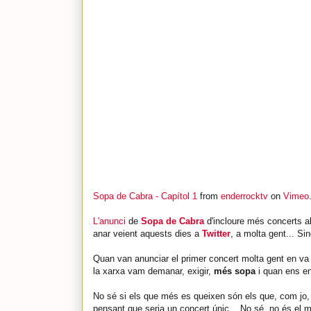
Sopa de Cabra - Capítol 1
from
enderrocktv
on
Vimeo
L'anunci
de
Sopa de Cabra
d'incloure més concerts al
anar veient aquests dies a
Twitter
, a molta gent... S
Quan van anunciar el primer concert molta gent en va 
la xarxa vam demanar, exigir,
més sopa
i quan ens e
No sé si els que més es queixen són els que, com jo, 
pensant que seria un concert únic... No sé, no és el m