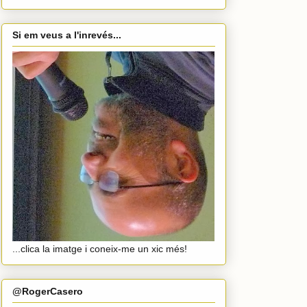
Si em veus a l'inrevés...
...clica la imatge i coneix-me un xic més!
@RogerCasero