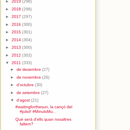
►
2019
(298)
►
2018
(298)
►
2017
(297)
►
2016
(300)
►
2015
(301)
►
2014
(304)
►
2013
(300)
►
2012
(302)
▼
2011
(333)
►
de desembre
(27)
►
de novembre
(26)
►
d’octubre
(30)
►
de setembre
(27)
▼
d’agost
(21)
#waitingforthesun, la cançó del
#juliol! #MinutsMu...
Què serà d’ells quan nosaltres
faltem?