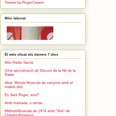
Tweets by RogerCasero
Món laboral
El més clicat els darrers 7 dies
Més Ràdio Sarrià
(Una aproximació al) Discurs de la Nit de la
Ràdio
Alive. Minuts Musicals de cançons amb el
mateix títol
És Sant Roger, avui?
Amb mainada, o sense...
#MinutsMusicals de 1974 amb "She" de
Charles Aznavour