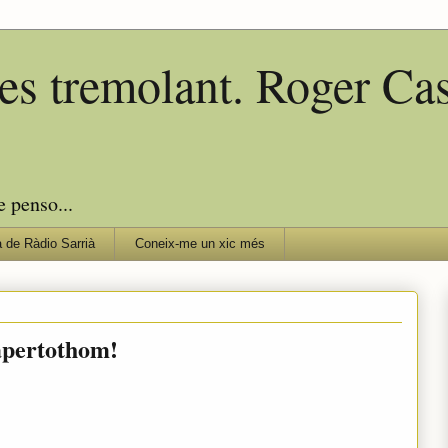
edes tremolant. Roger C
e penso...
 de Ràdio Sarrià
Coneix-me un xic més
apertothom!