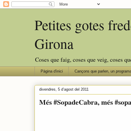
Petites gotes fr
Girona
Coses que faig, coses que veig, coses qu
Pàgina d'inici
Cançons que parlen, un programa
divendres, 5 d’agost del 2011
Més #SopadeCabra, més #sop