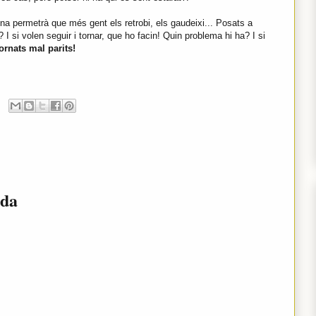
na permetrà que més gent els retrobi, els gaudeixi... Posats a
 I si volen seguir i tornar, que ho facin! Quin problema hi ha? I si
ornats mal parits!
ada