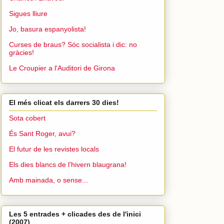
Sigues lliure
Jo, basura espanyolista!
Curses de braus? Sóc socialista i dic: no
gràcies!
Le Croupier a l'Auditori de Girona
El més clicat els darrers 30 dies!
Sota cobert
És Sant Roger, avui?
El futur de les revistes locals
Els dies blancs de l'hivern blaugrana!
Amb mainada, o sense...
Les 5 entrades + clicades des de l'inici
(2007)