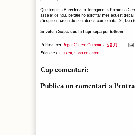
Que toquin a Barcelona, a Tarragona, a Palma i a Giro
assajar de nou, perquè no aprofitar més aquest treball?
s'inspiren i creen de nou, doncs ben tornats! Sí,
ben t
Si volem Sopa, que hi hagi sopa per tothom!
Publicat per
Roger Casero Gumbau
a
5.8.11
Etiquetes:
música
,
sopa de cabra
Cap comentari:
Publica un comentari a l'entr