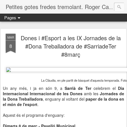
Petites gotes fredes tremolant. Roger Casero Gumbau. Girona
Pages
Dones i #Esport a les IX Jornades de la
MAR
#Dona Treballadora de #SarriadeTer
8
#8març
La Clàudia, en ple partit de bàsquet d'aquesta temporada. Fot
Un any més, i ja en són 9, a
Sarrià de Ter
celebrem el
Dia
Internacional Internacional de les Dones
amb les
Jornades de
la Dona Treballadora
, enguany al voltant del
paper de la dona en
el món de l'esport
.
Aquest és el programa d'enguany:
Dimarts 8 de març - Pavelló Municipal