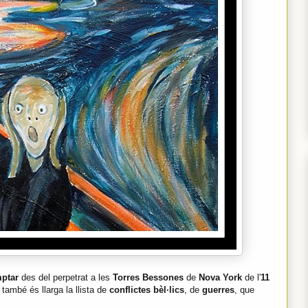
ptar
des del perpetrat a les
Torres Bessones
de
Nova York
de l'
11
; també és llarga la llista de
conflictes bèl·lics
, de
guerres
, que