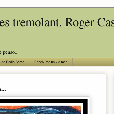
edes tremolant. Roger C
e penso...
 de Ràdio Sarrià
Coneix-me un xic més
...