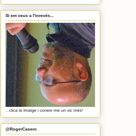
Si em veus a l'inrevés...
...clica la imatge i coneix-me un xic més!
@RogerCasero