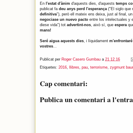
En
l'estat d'ànim
d'aquests dies, d'aquests
temps co
publicat fa
deu anys perd l'esperança
("El siglo que
definitiva
"), però ell mateix ens deixa, just al final, u
negociase un nuevo pacto
entre los intelectuales y
diese vida") tot
advertint-nos
, això sí, que
espera
qu
mans!
Seré aigua aquests dies
, i líquidament
m'enfrontaré
vostres
...
Publicat per
Roger Casero Gumbau
a
21.12.16
Etiquetes:
2016
,
llibres
,
pau
,
terrorisme
,
zygmunt ba
Cap comentari:
Publica un comentari a l'entr