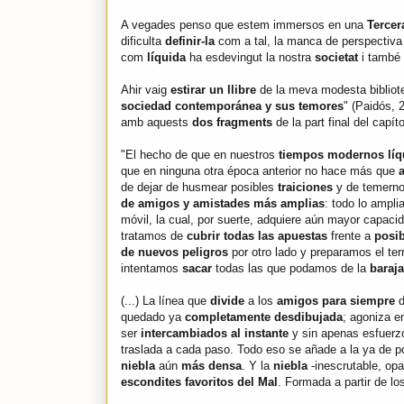
A vegades penso que estem immersos en una
Tercer
dificulta
definir-la
com a tal, la manca de perspectiva
com
líquida
ha esdevingut la nostra
societat
i també 
Ahir vaig
estirar un llibre
de la meva modesta biblio
sociedad contemporánea y sus temores
" (Paidós, 
amb aquests
dos fragments
de la part final del capíto
"El hecho de que en nuestros
tiempos modernos líq
que en ninguna otra época anterior no hace más que
de dejar de husmear posibles
traiciones
y de temern
de amigos y amistades más amplias
: todo lo ampl
móvil, la cual, por suerte, adquiere aún mayor capac
tratamos de
cubrir todas las apuestas
frente a
posib
de nuevos peligros
por otro lado y preparamos el te
intentamos
sacar
todas las que podamos de la
baraja
(...) La línea que
divide
a los
amigos para siempre
d
quedado ya
completamente desdibujada
; agoniza 
ser
intercambiados al instante
y sin apenas esfuerz
traslada a cada paso. Todo eso se añade a la ya de p
niebla
aún
más densa
. Y la
niebla
-inescrutable, opa
escondites favoritos del Mal
. Formada a partir de l