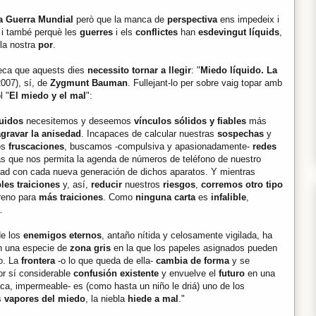
a Guerra Mundial
però que la manca de
perspectiva
ens impedeix i
 i també perquè les
guerres
i els
conflictes
han
esdevingut líquids
,
la nostra
por
.
teca que aquests dies
necessito tornar a llegir
: "
Miedo líquido. La
2007), sí, de
Zygmunt Bauman
. Fullejant-lo per sobre vaig topar amb
l "
El miedo y el mal
":
uidos
necesitemos y deseemos
vínculos sólidos y fiables
más
agravar la anisedad
. Incapaces de calcular nuestras
sospechas
y
os
fruscaciones
, buscamos -compulsiva y apasionadamente-
redes
ias que nos permita la agenda de números de teléfono de nuestro
idad con cada nueva generación de dichos aparatos. Y mientras
les traiciones
y, así,
reducir
nuestros
riesgos
,
corremos otro tipo
rreno para
más traiciones
. Como
ninguna carta
es
infalible
,
.
e los
enemigos eternos
, antaño nítida y celosamente vigilada, ha
en una especie de
zona gris
en la que los papeles asignados pueden
o. La
frontera
-o lo que queda de ella-
cambia de forma
y se
or sí considerable
confusión existente
y envuelve el
futuro
en una
ca, impermeable- es (como hasta un niño le driá) uno de los
os
vapores del miedo
, la niebla
hiede a mal
."