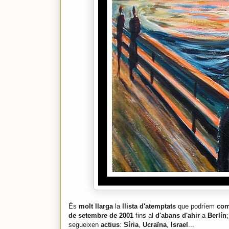
És
molt llarga
la
llista d'atemptats
que podríem
com
de setembre de 2001
fins al
d'abans d'ahir
a
Berlín
segueixen
actius
:
Síria
,
Ucraïna
,
Israel
...