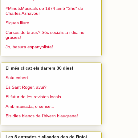
#MinutsMusicals de 1974 amb "She" de
Charles Aznavour
Sigues lliure
Curses de braus? Sóc socialista i dic: no
gràcies!
Jo, basura espanyolista!
El més clicat els darrers 30 dies!
Sota cobert
És Sant Roger, avui?
El futur de les revistes locals
Amb mainada, o sense...
Els dies blancs de l'hivern blaugrana!
Les 5 entrades + clicades des de l'inici