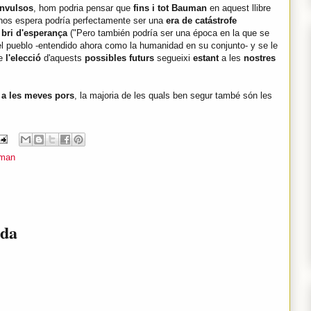
nvulsos
, hom podria pensar que
fins i tot Bauman
en aquest llibre
 nos espera podría perfectamente ser una
era de catástrofe
n
bri d'esperança
("Pero también podría ser una época en la que se
 el pueblo -entendido ahora como la humanidad en su conjunto- y se le
e
l'elecció
d'aquests
possibles futurs
segueixi
estant
a les
nostres
 a les meves pors
, la majoria de les quals ben segur també són les
uman
ada