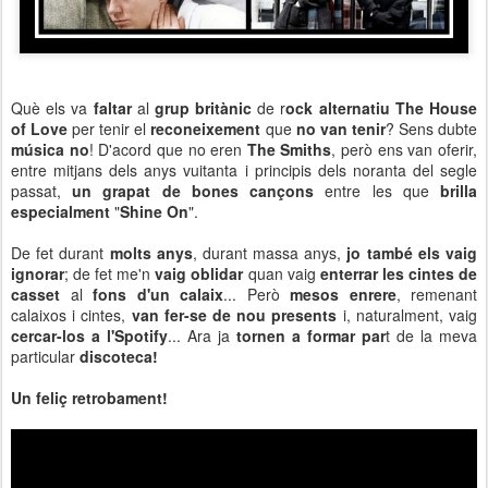
Què els va
faltar
al
grup britànic
de r
ock alternatiu
The House
of Love
per tenir el
reconeixement
que
no van tenir
? Sens dubte
música no
! D'acord que no eren
The Smiths
, però ens van oferir,
entre mitjans dels anys vuitanta i principis dels noranta del segle
passat,
un grapat de bones cançons
entre les que
brilla
especialment
"
Shine On
".
De fet durant
molts anys
, durant massa anys,
jo també els vaig
ignorar
; de fet me'n
vaig oblidar
quan vaig
enterrar les cintes de
casset
al
fons d'un calaix
... Però
mesos enrere
, remenant
calaixos i cintes,
van fer-se de nou presents
i, naturalment, vaig
cercar-los a l'Spotify
... Ara ja
tornen a formar par
t de la meva
particular
discoteca!
Un feliç retrobament!