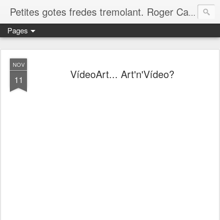
Petites gotes fredes tremolant. Roger Casero Gumbau. Girona
Pages
NOV
VídeoArt... Art'n'Vídeo?
11