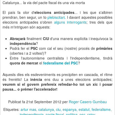
Catalunya... la via del pacte fiscal és una via morta
El país fa olor d'
eleccions anticipades
... i les que s'albiren
prendran, ben segur, un to
plebiscitari
. I davant aquestes possibles
eleccions anticipades s'obren
alguns interrogants
; tres dels que
més m'intriguen són aquests:
Abraçarà
finalment
CiU
d'una manera explícita i inequívoca la
independència
?
Podrà fer el
PSC
com cal el seu (nostre) procés de
primàries
(obertes i a 2 voltes!)?
Entre l'autonomisme centralista i l'independentisme, tindrà
quota de mercat
el
federalisme del PSC
?
Aquests dies els esdeveniments es precipiten en cascada, el ritme
és frenètic! La
inèrcia
ens duu a unes eleccions anticipades;
veurem si el govern prefereix refredar-ho tot un xic i posar
pausa... o prémer l'accelerador!
Publicat fa
21st September 2012
per
Roger Casero Gumbau
Etiquetes:
artur mas
catalunya
ciu
espanya
estatut
federalisme
independència
pacte fiscal
política
psc
rajoy