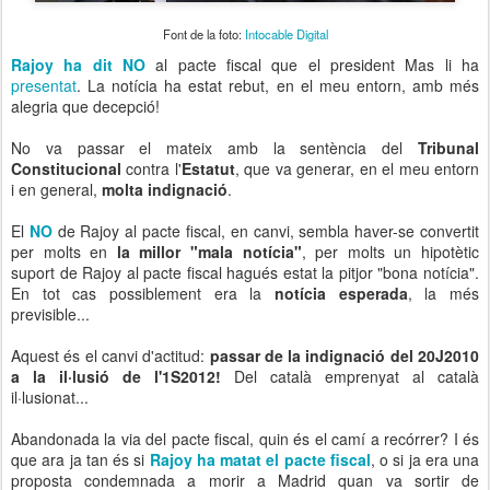
Font de la foto:
Intocable Digital
Rajoy ha dit NO
al pacte fiscal que el president Mas li ha
presentat
. La notícia ha estat rebut, en el meu entorn, amb més
alegria que decepció!
No va passar el mateix amb la sentència del
Tribunal
Constitucional
contra l'
Estatut
, que va generar, en el meu entorn
i en general,
molta indignació
.
El
NO
de Rajoy al pacte fiscal, en canvi, sembla haver-se convertit
per molts en
la millor "mala notícia"
, per molts un hipotètic
suport de Rajoy al pacte fiscal hagués estat la pitjor "bona notícia".
En tot cas possiblement era la
notícia esperada
, la més
previsible...
Aquest és el canvi d'actitud:
passar de la indignació del 20J2010
a la il·lusió de l'1S2012!
Del català emprenyat al català
il·lusionat...
Abandonada la via del pacte fiscal, quin és el camí a recórrer? I és
que ara ja tan és si
Rajoy ha matat el pacte fiscal
, o si ja era una
proposta condemnada a morir a Madrid quan va sortir de