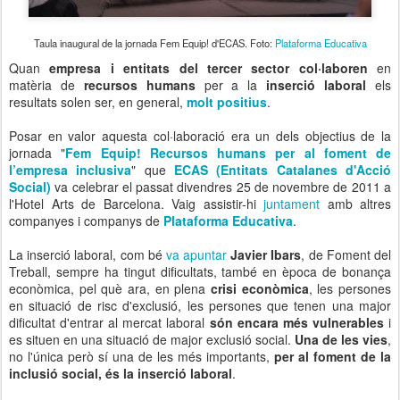
Taula inaugural de la jornada Fem Equip! d'ECAS. Foto:
Plataforma Educativa
Quan
empresa i entitats del tercer sector col·laboren
en
matèria de
recursos humans
per a la
inserció laboral
els
resultats solen ser, en general,
molt positius
.
Posar en valor aquesta col·laboració era un dels objectius de la
jornada "
Fem Equip! Recursos humans per al foment de
l’empresa inclusiva
" que
ECAS (Entitats Catalanes d'Acció
Social)
va celebrar el passat divendres 25 de novembre de 2011 a
l'Hotel Arts de Barcelona. Vaig assistir-hi
juntament
amb altres
companyes i companys de
Plataforma Educativa
.
La inserció laboral, com bé
va apuntar
Javier Ibars
, de Foment del
Treball, sempre ha tingut dificultats, també en època de bonança
econòmica, pel què ara, en plena
crisi econòmica
, les persones
en situació de risc d'exclusió, les persones que tenen una major
dificultat d'entrar al mercat laboral
són encara més vulnerables
i
es situen en una situació de major exclusió social.
Una de les vies
,
no l'única però sí una de les més importants,
per al foment de la
inclusió social, és la inserció laboral
.