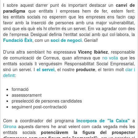
I sobre aquest darrer punt és important destacar un
canvi de
paradigma
que entitats i empreses hem de fer, estem fent:
les entitats socials no esperem que les empreses ens facin cap
favor amb la inserció de persones amb una major vulnerabilitat,
sinó que els què els hi oferim és un servei. Em va agradar com des
de l'empresa Desigual definia l'entitat social amb qui col·labora, la
Fundació Èxit
, com un
soci de negoci
. Genial!
D'una altra semblant ho expressava
Vicenç Ibàñez
, responsable
de comunicació de Correus, quan afirmava que
no volia
que les
entitats socials li venguéssim Responsabilitat Social Empresarial,
sinó un servei. I
el servei
, el nostre
producte
, el tenim molt
clar i
definit
:
formació
assessorament
preselecció de persones candidates
seguiment post-contractació
Com a coordinador del programa
Incorpora de "la Caixa"
a
Girona
aquests darrers he anat veient com cada vegada més les
entitats socials
potenciàvem la figura del prospector