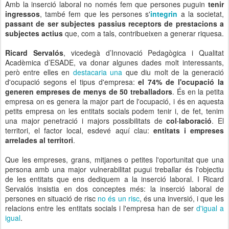
Amb la inserció laboral no només fem que persones puguin
tenir
ingressos
, també fem que les persones s'
integrin
a la societat,
passant de ser subjectes passius receptors de prestacions a
subjectes actius
que, com a tals, contribueixen a generar riquesa.
Ricard Servalós
, vicedegà d’Innovació Pedagògica i Qualitat
Acadèmica d’ESADE, va donar algunes dades molt interessants,
però entre elles en
destacaria una
que diu molt de la generació
d'ocupació segons el tipus d'empresa:
el 74% de l'ocupació la
generen empreses de menys de 50 treballadors
. És en la petita
empresa on es genera la major part de l'ocupació, i és en aquesta
petits empresa on les entitats socials podem tenir i, de fet, tenim
una major penetració i majors possibilitats de
col·laboració
. El
territori, el factor local, esdevé aquí clau:
entitats i empreses
arrelades al territori
.
Que les empreses, grans, mitjanes o petites l'oportunitat que una
persona amb una major vulnerabilitat pugui treballar és l'objectiu
de les entitats que ens dediquem a la inserció laboral. I Ricard
Servalós insistia en dos conceptes més: la inserció laboral de
persones en situació de risc
no és un risc
, és una inversió, i que les
relacions entre les entitats socials i l'empresa han de ser
d'igual a
igual
.