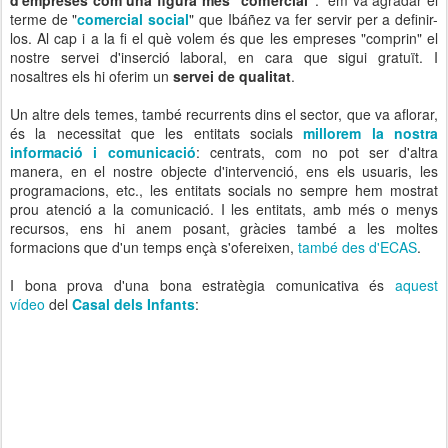
d'empreses com una figura més "comercial"
: em va agradar el
terme de "
comercial social
" que Ibáñez va fer servir per a definir-
los. Al cap i a la fi el què volem és que les empreses "comprin" el
nostre servei d'inserció laboral, en cara que sigui gratuït. I
nosaltres els hi oferim un
servei de qualitat
.
Un altre dels temes, també recurrents dins el sector, que va aflorar,
és la necessitat que les entitats socials
millorem la nostra
informació i comunicació
: centrats, com no pot ser d'altra
manera, en el nostre objecte d'intervenció, ens els usuaris, les
programacions, etc., les entitats socials no sempre hem mostrat
prou atenció a la comunicació. I les entitats, amb més o menys
recursos, ens hi anem posant, gràcies també a les moltes
formacions que d'un temps ençà s'ofereixen,
també des d'ECAS
.
I bona prova d'una bona estratègia comunicativa és
aquest
vídeo
del
Casal dels Infants
: