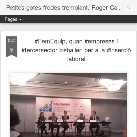
Petites gotes fredes tremolant. Roger Casero Gumbau. Girona
Pages
#FemEquip, quan #empreses i
DEC
#tercersector treballen per a la #inserció
5
laboral