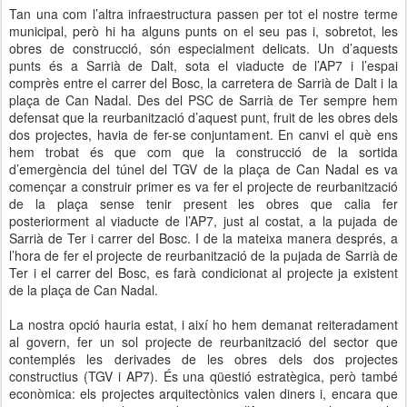
Tan una com l’altra infraestructura passen per tot el nostre terme
municipal, però hi ha alguns punts on el seu pas i, sobretot, les
obres de construcció, són especialment delicats. Un d’aquests
punts és a Sarrià de Dalt, sota el viaducte de l’AP7 i l’espai
comprès entre el carrer del Bosc, la carretera de Sarrià de Dalt i la
plaça de Can Nadal. Des del PSC de Sarrià de Ter sempre hem
defensat que la reurbanització d’aquest punt, fruit de les obres dels
dos projectes, havia de fer-se conjuntament. En canvi el què ens
hem trobat és que com que la construcció de la sortida
d’emergència del túnel del TGV de la plaça de Can Nadal es va
començar a construir primer es va fer el projecte de reurbanització
de la plaça sense tenir present les obres que calia fer
posteriorment al viaducte de l’AP7, just al costat, a la pujada de
Sarrià de Ter i carrer del Bosc. I de la mateixa manera després, a
l’hora de fer el projecte de reurbanització de la pujada de Sarrià de
Ter i el carrer del Bosc, es farà condicionat al projecte ja existent
de la plaça de Can Nadal.
La nostra opció hauria estat, i així ho hem demanat reiteradament
al govern, fer un sol projecte de reurbanització del sector que
contemplés les derivades de les obres dels dos projectes
constructius (TGV i AP7). És una qüestió estratègica, però també
econòmica: els projectes arquitectònics valen diners i, encara que