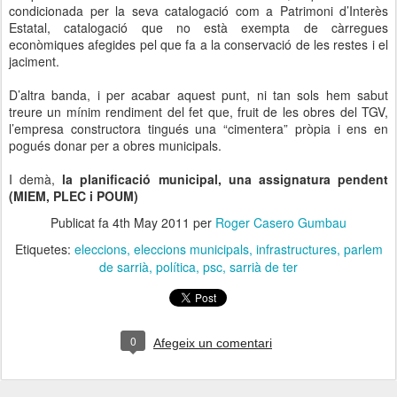
condicionada per la seva catalogació com a Patrimoni d’Interès
Estatal, catalogació que no està exempta de càrregues
econòmiques afegides pel que fa a la conservació de les restes i el
jaciment.
D’altra banda, i per acabar aquest punt, ni tan sols hem sabut
treure un mínim rendiment del fet que, fruit de les obres del TGV,
l’empresa constructora tingués una “cimentera” pròpia i ens en
pogués donar per a obres municipals.
I demà,
la planificació municipal, una assignatura pendent
(MIEM, PLEC i POUM)
Publicat fa
4th May 2011
per
Roger Casero Gumbau
Etiquetes:
eleccions
eleccions municipals
infrastructures
parlem
de sarrià
política
psc
sarrià de ter
0
Afegeix un comentari