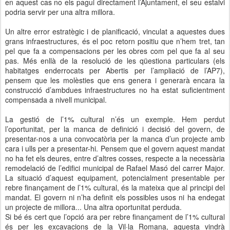
en aquest cas no els pagui directament l’Ajuntament, el seu estalvi
podria servir per una altra millora.
Un altre error estratègic i de planificació, vinculat a aquestes dues
grans infraestructures, és el poc retorn positiu que n’hem tret, tan
pel que fa a compensacions per les obres com pel que fa al seu
pas. Més enllà de la resolució de les qüestiona particulars (els
habitatges enderrocats per Abertis per l’ampliació de l’AP7),
pensem que les molèsties que ens genera i generarà encara la
construcció d’ambdues infraestructures no ha estat suficientment
compensada a nivell municipal.
La gestió de l’1% cultural n’és un exemple. Hem perdut
l’oportunitat, per la manca de definició i decisió del govern, de
presentar-nos a una convocatòria per la manca d’un projecte amb
cara i ulls per a presentar-hi. Pensem que el govern aquest mandat
no ha fet els deures, entre d’altres cosses, respecte a la necessària
remodelació de l’edifici municipal de Rafael Masó del carrer Major.
La situació d’aquest equipament, potencialment presentable per
rebre finançament de l’1% cultural, és la mateixa que al principi del
mandat. El govern ni n’ha definit els possibles usos ni ha endegat
un projecte de millora... Una altra oportunitat perduda.
Si bé és cert que l’opció ara per rebre finançament de l’1% cultural
és per les excavacions de la Vil·la Romana, aquesta vindrà