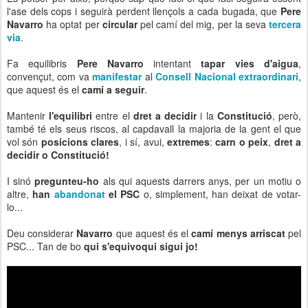
l'ase dels cops i seguirà perdent llençols a cada bugada, que
Pere
Navarro
ha optat per
circular
pel camí del mig, per la seva
tercera
via
.
Fa equilibris
Pere Navarro
intentant
tapar vies d'aigua
,
convençut, com va
manifestar
al
Consell Nacional extraordinari
,
que aquest és el
camí a seguir
.
Mantenir
l'equilibri
entre el
dret a decidir
i la
Constitució
, però,
també té els seus riscos, al capdavall la majoria de la gent el que
vol són
posicions clares
, i sí, avui,
extremes
:
carn o peix
,
dret a
decidir o Constitució!
I sinó
pregunteu-ho
als qui aquests darrers anys, per un motiu o
altre,
han
abandonat
el PSC
o, simplement, han deixat de votar-
lo...
Deu considerar
Navarro
que aquest és el
camí menys arriscat
pel
PSC... Tan de bo
qui s'equivoqui sigui jo!