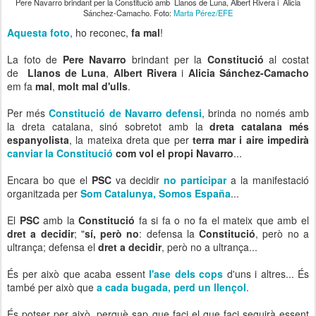
Pere Navarro brindant per la Constitució amb Llanos de Luna, Albert Rivera i Alicia
Sánchez-Camacho. Foto:
Marta Pérez/EFE
Aquesta foto
, ho reconec,
fa mal
!
La foto de
Pere Navarro
brindant per la
Constitució
al costat
de
Llanos de Luna
,
Albert Rivera
i
Alicia Sánchez-Camacho
em fa
mal
,
molt mal d'ulls
.
Per més
Constitució de Navarro defensi
, brinda no només amb
la dreta catalana, sinó sobretot amb la
dreta catalana més
espanyolista
, la mateixa dreta que per
terra mar i aire impedirà
canviar la Constitució
com vol el propi Navarro
...
Encara bo que el
PSC
va decidir
no participar
a la manifestació
organitzada per
Som Catalunya, Somos España
...
El
PSC
amb la
Constitució
fa si fa o no fa el mateix que amb el
dret a decidir
; "
sí, però no
: defensa la
Constitució
, però no a
ultrança; defensa el
dret a decidir
, però no a ultrança...
És per això que acaba essent
l'ase dels cops
d'uns i altres... És
també per això que
a cada bugada, perd un llençol
.
És potser per això, perquè sap que faci el que faci seguirà essent