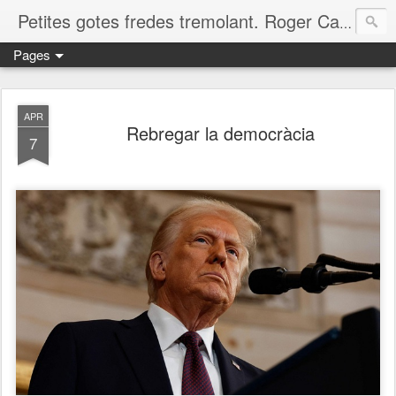
Petites gotes fredes tremolant. Roger Casero Gumbau. Girona
Pages
APR
Rebregar la democràcia
7