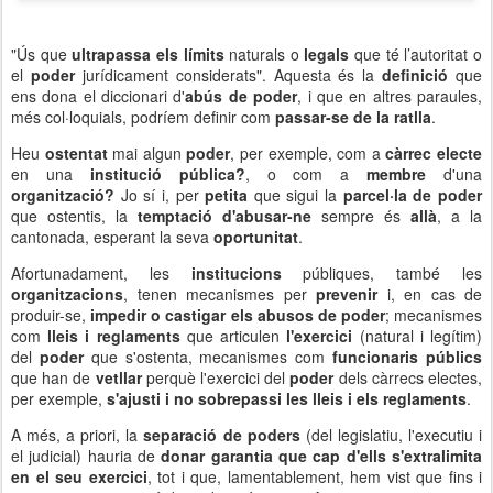
"Ús que
ultrapassa els límits
naturals o
legals
que té l’autoritat o
el
poder
jurídicament considerats". Aquesta és la
definició
que
ens dona el diccionari d'
abús de poder
, i que en altres paraules,
més col·loquials, podríem definir com
passar-se de la ratlla
.
Heu
ostentat
mai algun
poder
, per exemple, com a
càrrec electe
en una
institució pública?
, o com a
membre
d'una
organització?
Jo sí i, per
petita
que sigui la
parcel·la de poder
que ostentis, la
temptació d'abusar-ne
sempre és
allà
, a la
cantonada, esperant la seva
oportunitat
.
Afortunadament, les
institucions
públiques, també les
organitzacions
, tenen mecanismes per
prevenir
i, en cas de
produir-se,
impedir o castigar els abusos de poder
; mecanismes
com
lleis i reglaments
que articulen
l'exercici
(natural i legítim)
del
poder
que s'ostenta, mecanismes com
funcionaris públics
que han de
vetllar
perquè l'exercici del
poder
dels càrrecs electes,
per exemple,
s'ajusti i no sobrepassi les lleis i els reglaments
.
A més, a priori, la
separació de poders
(del legislatiu, l'executiu i
el judicial) hauria de
donar garantia que cap d'ells s'extralimita
en el seu exercici
, tot i que, lamentablement, hem vist que fins i