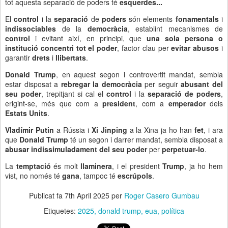
tot aquesta separació de poders té
esquerdes...
El
control
i la
separació
de
poders
són elements
fonamentals
i
indissociables
de la
democràcia
, establint mecanismes de
control
i evitant així, en principi, que
una sola persona o
institució concentri tot el poder
, factor clau per
evitar abusos
i
garantir
drets
i
llibertats
.
Donald Trump
, en aquest segon i controvertit mandat, sembla
estar disposat a
rebregar la democràcia
per seguir
abusant del
seu poder
, trepitjant si cal el
control
i la
separació de poders
,
erigint-se, més que com a
president
, com a
emperador
dels
Estats Units
.
Vladímir Putin
a Rússia i
Xi Jinping
a la Xina ja ho han
fet
, i ara
que
Donald Trump
té un segon i darrer mandat, sembla disposat a
abusar indissimuladament del seu poder
per
perpetuar-lo
.
La
temptació
és molt
llaminera
, i el president
Trump
, ja ho hem
vist, no només té
gana
, tampoc té
escrúpols
.
Publicat fa
7th April 2025
per
Roger Casero Gumbau
Etiquetes:
2025
donald trump
eua
política